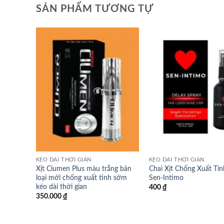
SẢN PHẨM TƯƠNG TỰ
KÉO DÀI THỜI GIAN
KÉO DÀI THỜI GIAN
Xịt Ciumen Plus màu trắng bản
Chai Xịt Chống Xuất Ti
loại mới chống xuất tinh sớm
Sen-Intimo
kéo dài thời gian
400
₫
350.000
₫