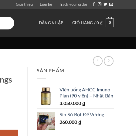
Giới thiệu
Liên hệ
Track your order
0
ĐĂNG NHẬP
GIỎ HÀNG /
0
₫
SẢN PHẨM
ngs
Viên uống AHCC Imuno
Plan (90 viên) – Nhật Bản
3.050.000
₫
Sìn Sú Bột Đế Vương
số lượng
260.000
₫