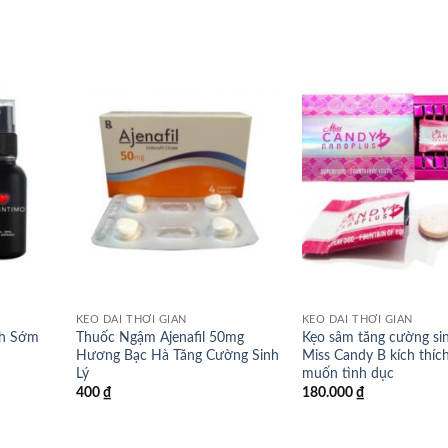
KÉO DÀI THỜI GIAN
KÉO DÀI THỜI GIAN
nh Sớm
Thuốc Ngậm Ajenafil 50mg
Kẹo sâm tăng cường sin
Hương Bạc Hà Tăng Cường Sinh
Miss Candy B kích thíc
Lý
muốn tình dục
400
₫
180.000
₫