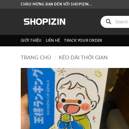
Bỏ
CHÀO MỪNG BẠN ĐẾN VỚI SHOPIZIN...
qua
nội
Tìm
kiếm
dung
sản
phẩm
GIỚI THIỆU
LIÊN HỆ
TRACK YOUR ORDER
TRANG CHỦ
/
KÉO DÀI THỜI GIAN