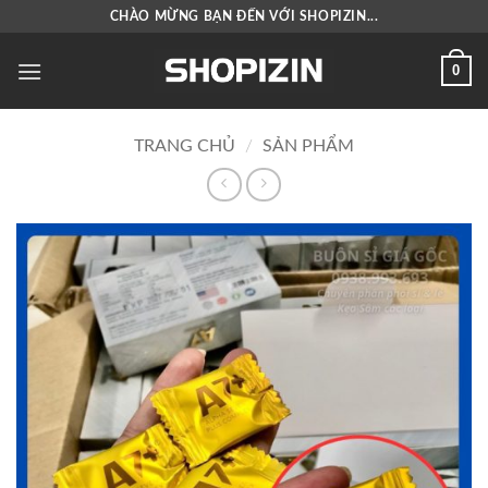
Bỏ
CHÀO MỪNG BẠN ĐẾN VỚI SHOPIZIN...
qua
nội
0
dung
TRANG CHỦ
/
SẢN PHẨM