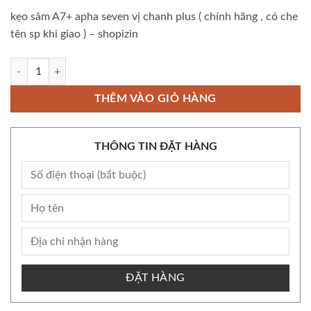
kẹo sâm A7+ apha seven vị chanh plus ( chính hãng , có che
tên sp khi giao ) – shopizin
kẹo sâm A7+ apha seven vị chanh plus ( chính hãng , có che tên sp khi gi
THÊM VÀO GIỎ HÀNG
THÔNG TIN ĐẶT HÀNG
ĐẶT HÀNG