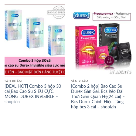
SẢN PHẨM
SẢN PHẨM
[DEAL HOT] Combo 3 hộp 30
[Combo 2 hộp] Bao Cao Su
cái Bao Cao Su SIÊU CỰC
Durex Gân Gai, Bcs Kéo Dài
MỎNG DUREX INVISIBLE –
Thời Gian Quan Hệ(24 cái) –
shopizin
Bcs Durex Chính Hiệu. Tặng
hộp bcs 3 cái – shopizin