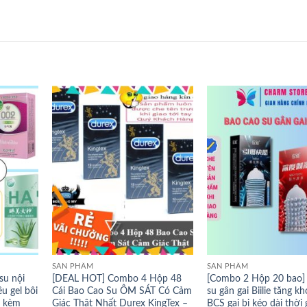
SẢN PHẨM
SẢN PHẨM
su nội
[DEAL HOT] Combo 4 Hộp 48
[Combo 2 Hộp 20 bao]
u gel bôi
Cái Bao Cao Su ÔM SÁT Có Cảm
su gân gai Biilie tăng k
g kèm
Giác Thật Nhất Durex KingTex –
BCS gai bi kéo dài thời 