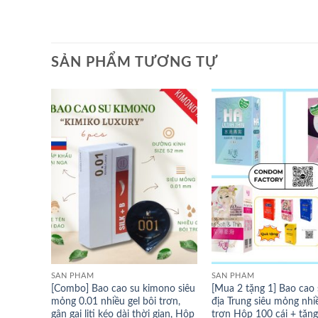
SẢN PHẨM TƯƠNG TỰ
SẢN PHẨM
SẢN PHẨM
[Combo] Bao cao su kimono siêu
[Mua 2 tặng 1] Bao cao 
mỏng 0.01 nhiều gel bôi trơn,
địa Trung siêu mỏng nhiề
gân gai liti kéo dài thời gian, Hộp
trơn Hộp 100 cái + tặn