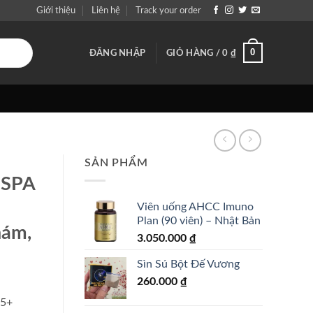
Giới thiệu
Liên hệ
Track your order
0
ĐĂNG NHẬP
GIỎ HÀNG /
0
₫
SẢN PHẨM
 SPA
Viên uống AHCC Imuno
Plan (90 viên) – Nhật Bản
nám,
3.050.000
₫
Sìn Sú Bột Đế Vương
260.000
₫
55+