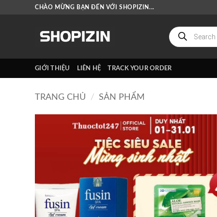
Bỏ
CHÀO MỪNG BẠN ĐẾN VỚI SHOPIZIN...
qua
nội
Tìm
kiếm
dung
sản
phẩm
GIỚI THIỆU
LIÊN HỆ
TRACK YOUR ORDER
TRANG CHỦ
/
SẢN PHẨM