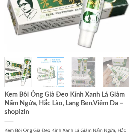
Kem Bôi Ông Già Đeo Kính Xanh Lá Giảm
Nấm Ngứa, Hắc Lào, Lang Ben,Viêm Da –
shopizin
Kem Bôi Ông Già Đeo Kính Xanh Lá Giảm Nấm Ngứa, Hắc