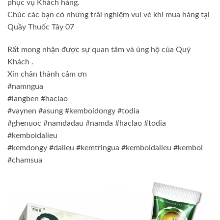
phục vụ Khách hàng.
Chúc các bạn có những trải nghiệm vui vẻ khi mua hàng tại
Quầy Thuốc Tây 07
Rất mong nhận được sự quan tâm và ủng hộ của Quý
Khách .
Xin chân thành cảm ơn
#namngua
#langben #haclao
#vaynen #asung #kemboidongy #todia
#ghenuoc #namdadau #namda #haclao #todia
#kemboidalieu
#kemdongy #dalieu #kemtringua #kemboidalieu #kemboi
#chamsua