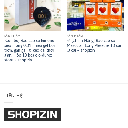
SẢN PHẨM
SẢN PHẨM
[Combo] Bao cao su kimono
✅ [Chính Hãng] Bao cao su
siêu mỏng 0.01 nhiều gel bôi
Masculan Long Pleasure 10 cái
trơn, gân gai liti kéo dài thời
,3 cái – shopizin
gian, Hộp 10 bcs olo-durex
store – shopizin
LIÊN HỆ