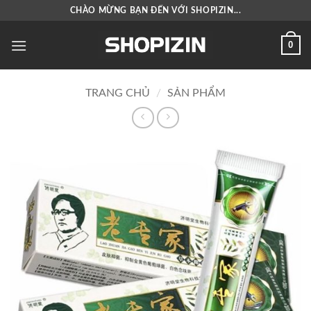
Bỏ
CHÀO MỪNG BẠN ĐẾN VỚI SHOPIZIN...
qua
nội
0
dung
TRANG CHỦ
/
SẢN PHẨM