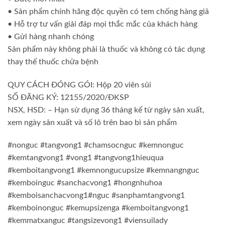
• Sản phẩm chính hãng độc quyền có tem chống hàng giả
• Hỗ trợ tư vấn giải đáp mọi thắc mắc của khách hàng
• Gửi hàng nhanh chóng
Sản phẩm này không phải là thuốc và không có tác dụng
thay thế thuốc chữa bệnh
QUY CÁCH ĐÓNG GÓI: Hộp 20 viên sủi
SỐ ĐĂNG KÝ: 12155/2020/ĐKSP
NSX, HSD: – Hạn sử dụng 36 tháng kể từ ngày sản xuất,
xem ngày sản xuất và số lô trên bao bì sản phẩm
#nonguc #tangvong1 #chamsocnguc #kemnonguc
#kemtangvong1 #vong1 #tangvong1hieuqua
#kemboitangvong1 #kemnongucupsize #kemnangnguc
#kemboinguc #sanchacvong1 #hongnhuhoa
#kemboisanchacvong1#nguc #sanphamtangvong1
#kemboinonguc #kemupsizenga #kemboitangvong1
#kemmatxanguc #tangsizevong1 #viensuilady