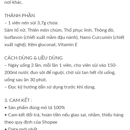
nơi khác.
THÀNH PHẦN
– 1 viên nén sủi 3,7g chứa:
Sâm tố nữ, Thiên môn chùm, Thổ phục linh, Thông đỏ,
Isoflavon (chiết xuất mầm đậu nành), Nano Curcumin (chiết
xuất nghệ), Kẽm gluconat, Vitamin E
CÁCH DÙNG & LIỀU DÙNG
– Ngày uống 2 lần, mỗi lần 1 viên, cho viên sủi vào 150-
200ml nước đun sôi để nguội, chờ sủi tan hết rồi uống,
uống sau ăn 30 phút.
– Đọc kỹ hướng dẫn sử dụng trước khi dùng.
3. CAM KẾT :
• Sản phẩm đúng mô tả 100%
• Cam kết đổi trả, hoàn tiền nếu giao sai, nhầm, thiếu hàng
theo quy định của Shopee
• Date mới nhất