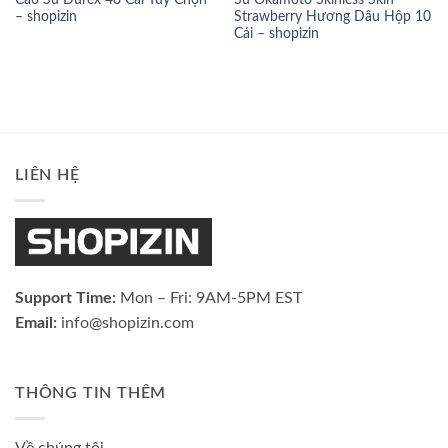
Cao Su Durex 48 Cái Tùy Chọn
Su Okamoto Skinless Skin
– shopizin
Strawberry Hương Dâu Hộp 10
Cái – shopizin
LIÊN HỆ
Support Time:
Mon – Fri: 9AM-5PM EST
Email:
info@shopizin.com
THÔNG TIN THÊM
Về chúng tôi