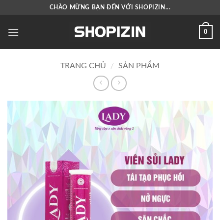
Bỏ
CHÀO MỪNG BẠN ĐẾN VỚI SHOPIZIN...
qua
nội
0
dung
TRANG CHỦ
/
SẢN PHẨM