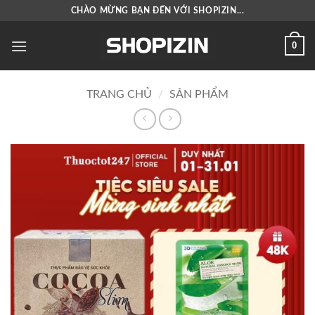
Bỏ
CHÀO MỪNG BẠN ĐẾN VỚI SHOPIZIN...
qua
nội
0
dung
TRANG CHỦ
/
SẢN PHẨM