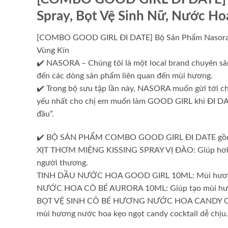
Spray, Bọt Vệ Sinh Nữ, Nước H
[COMBO GOOD GIRL ĐI DATE] Bộ Sản Phẩm Nasora 4 
Vùng Kín
✔️ NASORA – Chúng tôi là một local brand chuyên sả
đến các dòng sản phẩm liên quan đến mùi hương.
✔️ Trong bộ sưu tập lần này, NASORA muốn gửi tới
yếu nhất cho chị em muốn làm GOOD GIRL khi ĐI DATE
đầu”.
✔️ BỘ SẢN PHẨM COMBO GOOD GIRL ĐI DATE gồm 4 
XỊT THƠM MIỆNG KISSING SPRAY VỊ ĐÀO: Giúp hơi thở
người thương.
TINH DẦU NƯỚC HOA GOOD GIRL 10ML: Mùi hương n
NƯỚC HOA CÔ BÉ AURORA 10ML: Giúp tạo mùi hương h
BỌT VỆ SINH CÔ BÉ HƯƠNG NƯỚC HOA CANDY COCKTA
mùi hương nước hoa kẹo ngọt candy cocktail dễ chịu.