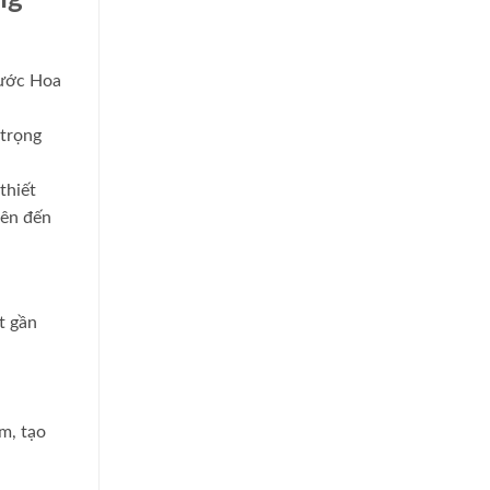
ước Hoa
 trọng
thiết
lên đến
t gần
m, tạo