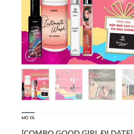
MÔ TẢ
[COMBO GOOD GIRL ĐI DATE] Bộ