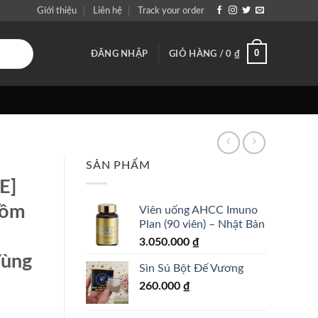
Giới thiệu
Liên hệ
Track your order
0
ĐĂNG NHẬP
GIỎ HÀNG /
0
₫
SẢN PHẨM
E]
Gồm
Viên uống AHCC Imuno
Plan (90 viên) – Nhật Bản
3.050.000
₫
Vùng
Sìn Sú Bột Đế Vương
260.000
₫