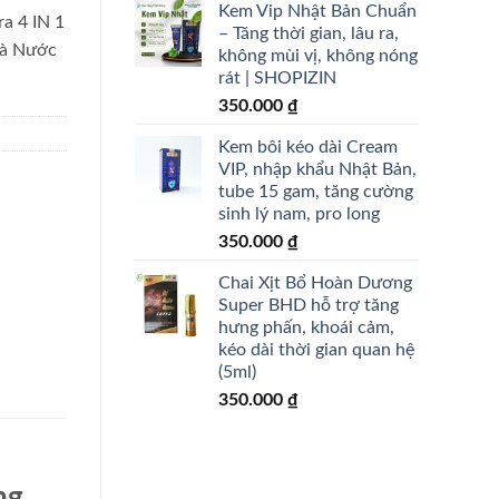
Kem Vip Nhật Bản Chuẩn
 4 IN 1
– Tăng thời gian, lâu ra,
Và Nước
không mùi vị, không nóng
rát | SHOPIZIN
350.000
₫
Kem bôi kéo dài Cream
VIP, nhập khẩu Nhật Bản,
tube 15 gam, tăng cường
sinh lý nam, pro long
350.000
₫
Chai Xịt Bổ Hoàn Dương
Super BHD hỗ trợ tăng
hưng phấn, khoái cảm,
kéo dài thời gian quan hệ
(5ml)
350.000
₫
ng