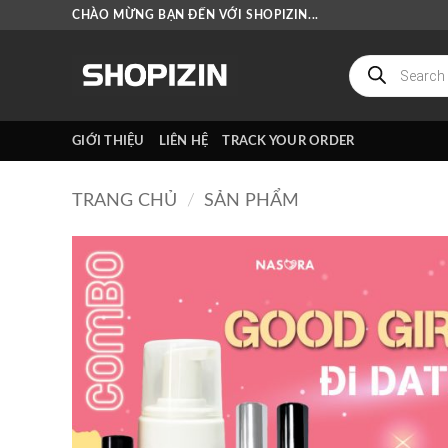
Bỏ
CHÀO MỪNG BẠN ĐẾN VỚI SHOPIZIN...
qua
nội
Tìm
kiếm
dung
sản
phẩm
GIỚI THIỆU
LIÊN HỆ
TRACK YOUR ORDER
TRANG CHỦ
/
SẢN PHẨM