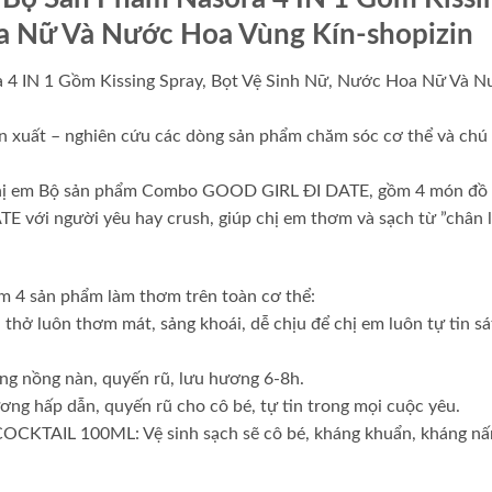
oa Nữ Và Nước Hoa Vùng Kín-shopizin
IN 1 Gồm Kissing Spray, Bọt Vệ Sinh Nữ, Nước Hoa Nữ Và N
n xuất – nghiên cứu các dòng sản phẩm chăm sóc cơ thể và chú
 chị em Bộ sản phẩm Combo GOOD GIRL ĐI DATE, gồm 4 món đồ 
 với người yêu hay crush, giúp chị em thơm và sạch từ ”chân 
sản phẩm làm thơm trên toàn cơ thể:
 luôn thơm mát, sảng khoái, dễ chịu để chị em luôn tự tin sá
ồng nàn, quyến rũ, lưu hương 6-8h.
ấp dẫn, quyến rũ cho cô bé, tự tin trong mọi cuộc yêu.
IL 100ML: Vệ sinh sạch sẽ cô bé, kháng khuẩn, kháng nấ