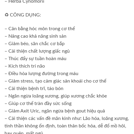
– Herba Cynomorii
♻️ CÔNG DỤNG:
– Cân bằng hóc môn trong cơ thể
– Nâng cao khả năng sinh sản
– Giảm béo, săn chắc cơ bắp
– Cải thiện chất lượng giấc ngủ
– Thúc đẩy sự tuần hoàn máu
– Kích thích trí não
– Điều hòa lượng đường trong máu
– Giảm stress, tạo cảm giác sản khoái cho cơ thể
– Cải thiện bệnh trĩ, táo bón
– Ngăn ngừa loãng xương, giúp xương chắc khỏe
– Giúp cơ thể tràn đầy sức sống
– Giảm Axit Uric, ngăn ngừa bệnh gout hiệu quả
– Cải thiện các vấn đề mãn kinh như: Lão hóa, loãng xương,
tinh thần không ổn định, toàn thân bốc hỏa, dễ đổ mồ hôi,
hay quên, mất ngủ, …