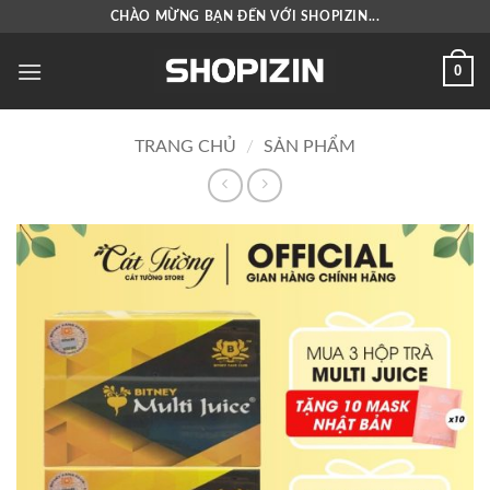
Bỏ
CHÀO MỪNG BẠN ĐẾN VỚI SHOPIZIN...
qua
nội
0
dung
TRANG CHỦ
/
SẢN PHẨM