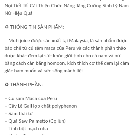
Nội Tiết Tố, Cải Thiện Chức Năng Tăng Cường Sinh Lý Nam
Nữ Hiệu Quả
♻️ THÔNG TIN SẢN PHẨM:
– Muti juice được sản xuất tại Malaysia, là sản phẩm được
bào chế từ củ sâm maca của Peru và các thành phần thảo
dược khác đem lại sức khỏe giới tính cho cả nam và nữ
bằng cách cân bằng homoon, kích thích cơ thể đem lại cảm
giác ham muốn và sức sống mãnh liệt
♻️ THÀNH PHẦN:
– Củ sâm Maca của Peru
– Cây Lê GaiHợp chất polyphenon
– Sâm thái tử
– Quả Saw Palmetto (Cọ lùn)
– Tinh bột mạch nha