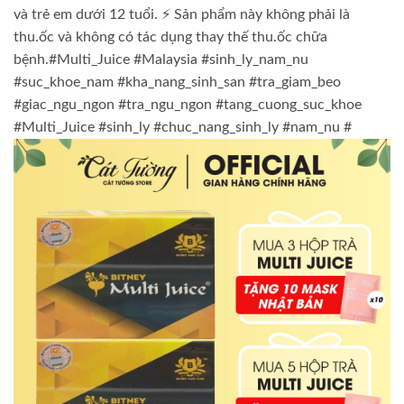
và trẻ em dưới 12 tuổi. ⚡ Sản phẩm này không phải là
thu.ốc và không có tác dụng thay thế thu.ốc chữa
bệnh.#Multi_Juice #Malaysia #sinh_ly_nam_nu
#suc_khoe_nam #kha_nang_sinh_san #tra_giam_beo
#giac_ngu_ngon #tra_ngu_ngon #tang_cuong_suc_khoe
#Multi_Juice #sinh_ly #chuc_nang_sinh_ly #nam_nu #