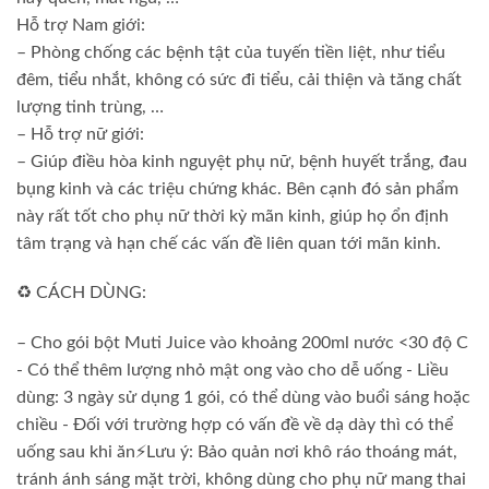
Hỗ trợ Nam giới:
– Phòng chống các bệnh tật của tuyến tiền liệt, như tiểu
đêm, tiểu nhắt, không có sức đi tiểu, cải thiện và tăng chất
lượng tinh trùng, …
– Hỗ trợ nữ giới:
– Giúp điều hòa kinh nguyệt phụ nữ, bệnh huyết trắng, đau
bụng kinh và các triệu chứng khác. Bên cạnh đó sản phẩm
này rất tốt cho phụ nữ thời kỳ mãn kinh, giúp họ ổn định
tâm trạng và hạn chế các vấn đề liên quan tới mãn kinh.
♻️ CÁCH DÙNG:
– Cho gói bột Muti Juice vào khoảng 200ml nước <30 độ C
- Có thể thêm lượng nhỏ mật ong vào cho dễ uống - Liều
dùng: 3 ngày sử dụng 1 gói, có thể dùng vào buổi sáng hoặc
chiều - Đối với trường hợp có vấn đề về dạ dày thì có thể
uống sau khi ăn⚡Lưu ý: Bảo quản nơi khô ráo thoáng mát,
tránh ánh sáng mặt trời, không dùng cho phụ nữ mang thai