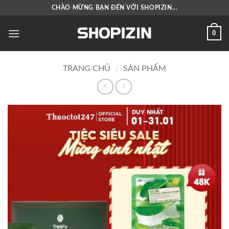
Bỏ
CHÀO MỪNG BẠN ĐẾN VỚI SHOPIZIN...
qua
nội
0
dung
TRANG CHỦ
/
SẢN PHẨM