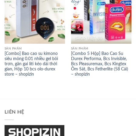
SẢN PHẨM
SẢN PHẨM
[Combo] Bao cao su kimono
[Combo 5 Hộp] Bao Cao Su
siêu mỏng 0.01 nhiều gel bôi
Durex Performa, Bcs Invisible,
trơn, gân gai liti kéo dài thời
Bcs Pleasuremax, Bcs Kingtex
gian, Hộp 10 bcs olo-durex
Ôm Sát, Bcs Fetherlite (58 Cái)
store – shopizin
– shopizin
LIÊN HỆ