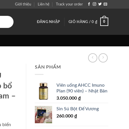
Giới thiệu
Liên hệ
Track your order
0
ĐĂNG NHẬP
GIỎ HÀNG /
0
₫
SẢN PHẨM
U
p bổ
Viên uống AHCC Imuno
Plan (90 viên) – Nhật Bản
nam –
3.050.000
₫
Sìn Sú Bột Đế Vương
260.000
₫
u biển