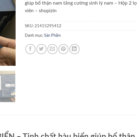
giúp bổ thận nam tăng cường sinh lý nam – Hộp 2 lọ
viên – shopizin
SKU:
21415295412
Danh mục:
Sản Phẩm
BIỂN – Tinh chất hàu biển giúp bổ thậ