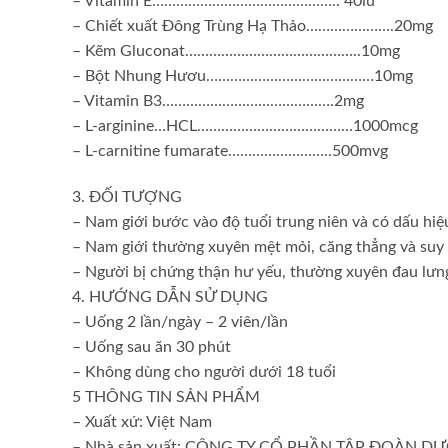
– Vitamin E……………………………………….. 40iu
– Chiết xuất Đông Trùng Hạ Thảo………………….20mg
– Kẽm Gluconat……………………………………..10mg
– Bột Nhung Hươu……………………………………10mg
– Vitamin B3…………………………………….2mg
– L-arginine…HCL…………………………………1000mcg
– L-carnitine fumarate……………………..500mvg
3. ĐỐI TƯỢNG
– Nam giới bước vào độ tuổi trung niên và có dấu hiệ
– Nam giới thường xuyên mệt mỏi, căng thẳng và suy
– Người bị chứng thận hư yếu, thường xuyên đau lưng 
4. HƯỚNG DẪN SỬ DỤNG
– Uống 2 lần/ngày – 2 viên/lần
– Uống sau ăn 30 phút
– Không dùng cho người dưới 18 tuổi
5 THÔNG TIN SẢN PHẨM
– Xuất xứ: Việt Nam
– Nhà sản xuất: CÔNG TY CỔ PHẦN TẬP ĐOÀ