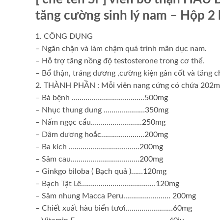
tăng cường sinh lý nam – Hộp 2 l
1. CÔNG DỤNG
– Ngăn chặn và làm chậm quá trình mãn dục nam.
– Hỗ trợ tăng nồng độ testosterone trong cơ thể.
– Bổ thận, tráng dương ,cường kiện gân cốt và tăng c
2. THÀNH PHẦN : Mỗi viên nang cứng có chứa 202mg ca
– Bá bệnh ……………………………….500mg
– Nhục thung dung …………………350mg
– Nấm ngọc cẩu……………………..250mg
– Dâm dương hoắc………………….200mg
– Ba kích ………………………………200mg
– Sâm cau……………………………..200mg
– Ginkgo biloba ( Bạch quả )……120mg
– Bạch Tật Lê……………..…………………120mg
– Sâm nhung Macca Peru…………………… 200mg
– Chiết xuất hàu biển tươi……………………60mg