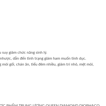
u suy giảm chức năng sinh lý.
 nhược, dẫn đến tình trạng giảm ham muốn tình dục.
mỏi gối, chán ăn, tiểu đêm nhiều, giảm trí nhỏ, mệt mỏi,
N DƯỢC PHẨM TRUNG ƯƠNG QUEEN DIAMOND DIOPHACO