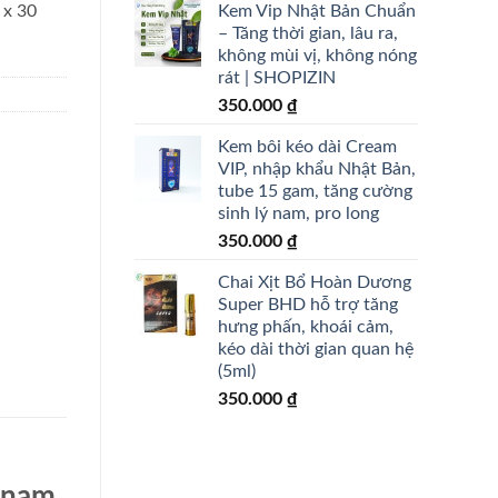
Kem Vip Nhật Bản Chuẩn
 x 30
– Tăng thời gian, lâu ra,
không mùi vị, không nóng
rát | SHOPIZIN
350.000
₫
Kem bôi kéo dài Cream
VIP, nhập khẩu Nhật Bản,
tube 15 gam, tăng cường
sinh lý nam, pro long
350.000
₫
Chai Xịt Bổ Hoàn Dương
Super BHD hỗ trợ tăng
hưng phấn, khoái cảm,
kéo dài thời gian quan hệ
(5ml)
350.000
₫
n nam