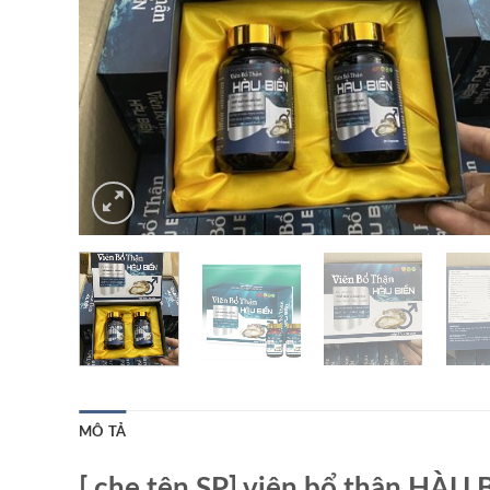
MÔ TẢ
[ che tên SP] viên bổ thận HÀU 