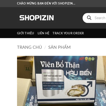
Bỏ
CHÀO MỪNG BẠN ĐẾN VỚI SHOPIZIN...
qua
nội
Tìm
kiếm
dung
sản
phẩm
GIỚI THIỆU
LIÊN HỆ
TRACK YOUR ORDER
TRANG CHỦ
/
SẢN PHẨM