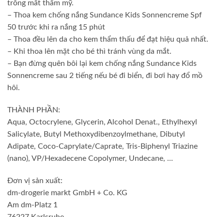
trông mất thẩm mỹ.
– Thoa kem chống nắng Sundance Kids Sonnencreme Spf
50 trước khi ra nắng 15 phút
– Thoa đều lên da cho kem thẩm thấu để đạt hiệu quả nhất.
– Khi thoa lên mặt cho bé thì tránh vùng da mắt.
– Bạn đừng quên bôi lại kem chống nắng Sundance Kids
Sonnencreme sau 2 tiếng nếu bé đi biển, đi bơi hay đổ mồ
hôi.
THÀNH PHẦN:
Aqua, Octocrylene, Glycerin, Alcohol Denat., Ethylhexyl
Salicylate, Butyl Methoxydibenzoylmethane, Dibutyl
Adipate, Coco-Caprylate/Caprate, Tris-Biphenyl Triazine
(nano), VP/Hexadecene Copolymer, Undecane, …
Đơn vị sản xuất:
dm-drogerie markt GmbH + Co. KG
Am dm-Platz 1
76227 Karlsruhe