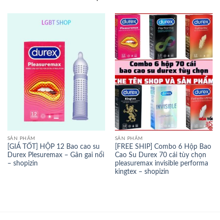
SẢN PHẨM
SẢN PHẨM
[GIÁ TỐT] HỘP 12 Bao cao su
[FREE SHIP] Combo 6 Hộp Bao
Durex Plesuremax – Gân gai nổi
Cao Su Durex 70 cái tùy chọn
– shopizin
pleasuremax invisible performa
kingtex – shopizin