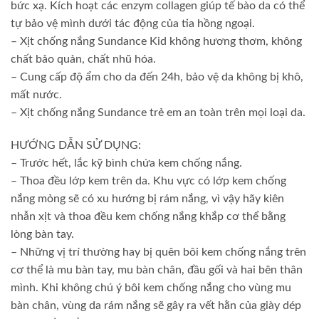
bức xạ. Kích hoạt các enzym collagen giúp tế bào da có thể
tự bảo vệ mình dưới tác động của tia hồng ngoại.
– Xịt chống nắng Sundance Kid không hương thơm, không
chất bảo quản, chất nhũ hóa.
– Cung cấp độ ẩm cho da đến 24h, bảo vệ da không bị khô,
mất nước.
– Xịt chống nắng Sundance trẻ em an toàn trên mọi loại da.
HƯỚNG DẪN SỬ DỤNG:
– Trước hết, lắc kỹ bình chứa kem chống nắng.
– Thoa đều lớp kem trên da. Khu vực có lớp kem chống
nắng mỏng sẽ có xu hướng bị rám nắng, vì vậy hãy kiên
nhẫn xịt và thoa đều kem chống nắng khắp cơ thể bằng
lòng bàn tay.
– Những vị trí thường hay bị quên bôi kem chống nắng trên
cơ thể là mu bàn tay, mu bàn chân, đầu gối và hai bên thân
mình. Khi không chú ý bôi kem chống nắng cho vùng mu
bàn chân, vùng da rám nắng sẽ gây ra vết hằn của giày dép