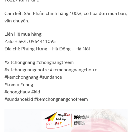
Cam kết: Sản Phẩm chính hãng 100%, có hóa đơn mua bán,
vận chuyển.
Liên Hệ mua hàng:
Zalo + SĐT: 0964411095
Địa chỉ: Phùng Hưng – Hà Đông – Hà Nội
#xitchongnang #chongnangtreem
#xitchongnangchotre #kemchongnangchotre
#kemchongnang #sundance
#treem #nang
#chongtiauv #kid
#sundancekid #kemchongnangchotreem