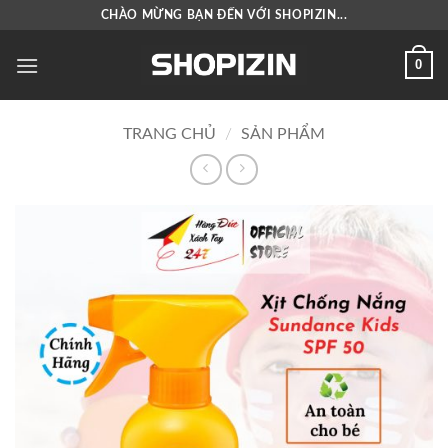
Bỏ
CHÀO MỪNG BẠN ĐẾN VỚI SHOPIZIN...
qua
nội
0
dung
TRANG CHỦ
/
SẢN PHẨM