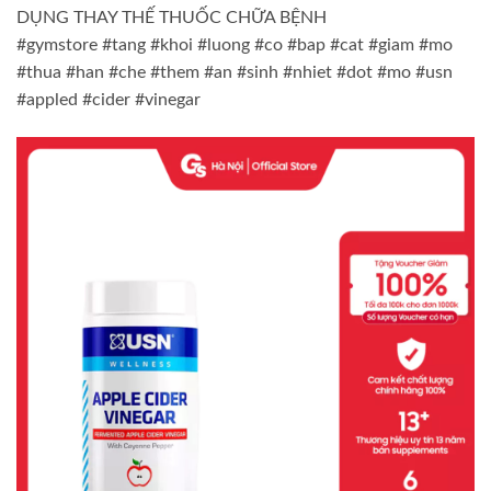
DỤNG THAY THẾ THUỐC CHỮA BỆNH
#gymstore #tang #khoi #luong #co #bap #cat #giam #mo
#thua #han #che #them #an #sinh #nhiet #dot #mo #usn
#appled #cider #vinegar