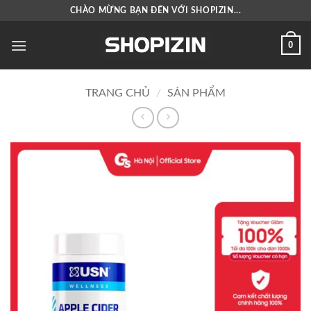
Bỏ
CHÀO MỪNG BẠN ĐẾN VỚI SHOPIZIN...
qua
nội
0
dung
TRANG CHỦ
/
SẢN PHẨM