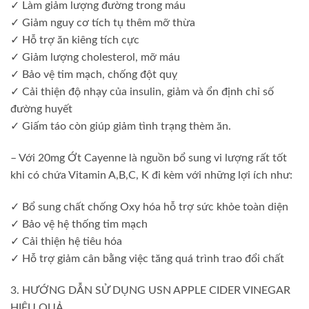
✓ Làm giảm lượng đường trong máu
✓ Giảm nguy cơ tích tụ thêm mỡ thừa
✓ Hỗ trợ ăn kiêng tích cực
✓ Giảm lượng cholesterol, mỡ máu
✓ Bảo vệ tim mạch, chống đột quỵ
✓ Cải thiện độ nhạy của insulin, giảm và ổn định chỉ số
đường huyết
✓ Giấm táo còn giúp giảm tình trạng thèm ăn.
– Với 20mg Ớt Cayenne là nguồn bổ sung vi lượng rất tốt
khi có chứa Vitamin A,B,C, K đi kèm với những lợi ích như:
✓ Bổ sung chất chống Oxy hóa hỗ trợ sức khỏe toàn diện
✓ Bảo vệ hệ thống tim mạch
✓ Cải thiện hệ tiêu hóa
✓ Hỗ trợ giảm cân bằng việc tăng quá trình trao đổi chất
3. HƯỚNG DẪN SỬ DỤNG USN APPLE CIDER VINEGAR
HIỆU QUẢ