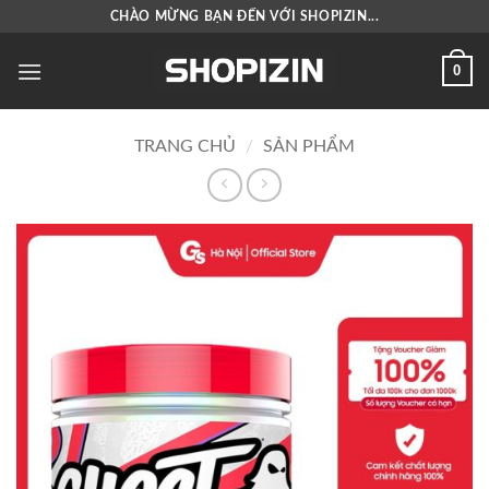
Bỏ
CHÀO MỪNG BẠN ĐẾN VỚI SHOPIZIN...
qua
nội
0
dung
TRANG CHỦ
/
SẢN PHẨM