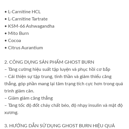
• L-Carnitine HCL
• L-Carnitine Tartrate
• KSM-66 Ashwagandha
• Mito Burn
• Cocoa
• Citrus Aurantium
2. CÔNG DỤNG SẢN PHẨM GHOST BURN
– Tăng cường hiệu suất tập luyện và phục hồi cơ bắp
– Cải thiện sự tập trung, tinh thần và giảm thiểu căng
thẳng, góp phần mang lại tâm trạng tích cực hơn trong quá
trình giảm cân.
– Giảm giảm căng thẳng
– Tăng tốc độ đốt cháy chất béo, độ nhạy insulin và mật độ
xương.
3. HƯỚNG DẪN SỬ DỤNG GHOST BURN HIỆU QUẢ