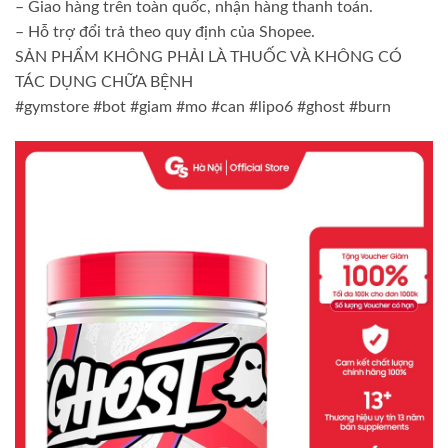
– Giao hàng trên toàn quốc, nhận hàng thanh toán.
– Hỗ trợ đổi trả theo quy định của Shopee.
SẢN PHẨM KHÔNG PHẢI LÀ THUỐC VÀ KHÔNG CÓ
TÁC DỤNG CHỮA BỆNH
#gymstore #bot #giam #mo #can #lipo6 #ghost #burn