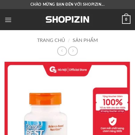
Bỏ
CHÀO MỪNG BẠN ĐẾN VỚI SHOPIZIN...
qua
nội
0
dung
TRANG CHỦ
/
SẢN PHẨM