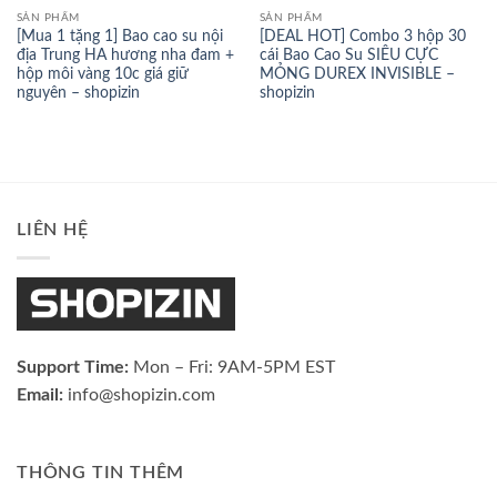
SẢN PHẨM
SẢN PHẨM
[Mua 1 tặng 1] Bao cao su nội
[DEAL HOT] Combo 3 hộp 30
địa Trung HA hương nha đam +
cái Bao Cao Su SIÊU CỰC
hộp môi vàng 10c giá giữ
MỎNG DUREX INVISIBLE –
nguyên – shopizin
shopizin
LIÊN HỆ
Support Time:
Mon – Fri: 9AM-5PM EST
Email:
info@shopizin.com
THÔNG TIN THÊM