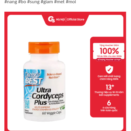
#nang #bo #sung #giam #met #moi