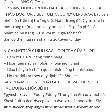
CHÍNH HÃNG Ở ĐÂU
Hiện nay, ĐÔNG TRÙNG HẠ THẢO ĐÔNG TRÙNG HẠ
THẢO DOCTOR’S BEST ULTRA CORDYCEPS được bày bán
phổ biến trên thị trường Việt Nam. Trong đó, Gymstore là
một trong những đơn vị uy tín, cam kết phân phối sản
phẩm chính hãng 100% với mức giá tốt nhất.
Bạn có thể mua sản phẩm trực tuyến tại đây.
6. CAM KẾT VÀ CHÍNH SÁCH ĐỔI TRẢ CỦA SHOP
– Cam kết 100% hàng chính hãng
– Hoàn tiền nếu sản phẩm không giống hình.
– Giao hàng trên toàn quốc, nhận hàng thanh toán.
– Hỗ trợ đổi trả theo quy định của Shopee.
SẢN PHẨM KHÔNG PHẢI LÀ THUỐC VÀ KHÔNG CÓ
TÁC DỤNG CHỮA BỆNH
#gymstore #vien #uong #dong #trung #ha #thao #doctor’s
#best #ultra #cordyceps #bao #ve #suc #khoe #sinh #ly
#tim #mach #tap #gym #the #thao #thuc #pham #chuc