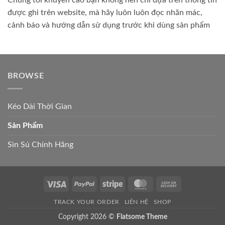
Chúng tôi khuyến cáo bạn không nên chỉ dựa trên thông tin
được ghi trên website, mà hãy luôn luôn đọc nhãn mác,
cảnh báo và hướng dẫn sử dụng trước khi dùng sản phẩm
BROWSE
Kéo Dài Thời Gian
Sản Phẩm
Sìn Sú Chính Hãng
Visa
PayPal
Stripe
MasterCard
Cash
On
TRACK YOUR ORDER
LIÊN HỆ
SHOP
Delivery
Copyright 2026 ©
Flatsome Theme