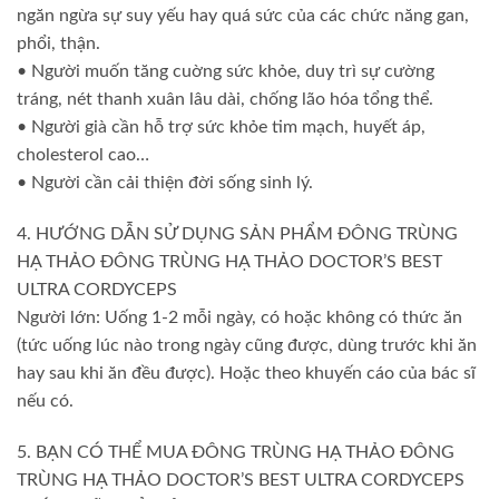
ngăn ngừa sự suy yếu hay quá sức của các chức năng gan,
phổi, thận.
• Người muốn tăng cuờng sức khỏe, duy trì sự cường
tráng, nét thanh xuân lâu dài, chống lão hóa tổng thể.
• Người già cần hỗ trợ sức khỏe tim mạch, huyết áp,
cholesterol cao…
• Người cần cải thiện đời sống sinh lý.
4. HƯỚNG DẪN SỬ DỤNG SẢN PHẨM ĐÔNG TRÙNG
HẠ THẢO ĐÔNG TRÙNG HẠ THẢO DOCTOR’S BEST
ULTRA CORDYCEPS
Người lớn: Uống 1-2 mỗi ngày, có hoặc không có thức ăn
(tức uống lúc nào trong ngày cũng được, dùng trước khi ăn
hay sau khi ăn đều được). Hoặc theo khuyến cáo của bác sĩ
nếu có.
5. BẠN CÓ THỂ MUA ĐÔNG TRÙNG HẠ THẢO ĐÔNG
TRÙNG HẠ THẢO DOCTOR’S BEST ULTRA CORDYCEPS