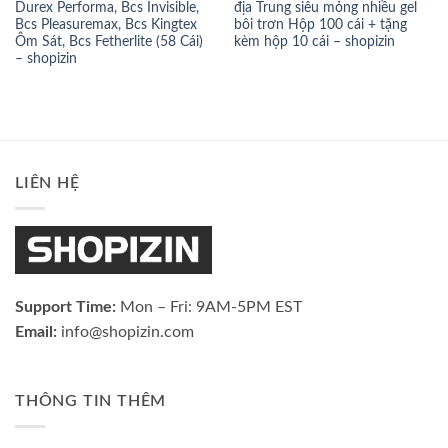
Durex Performa, Bcs Invisible,
địa Trung siêu mỏng nhiều gel
Bcs Pleasuremax, Bcs Kingtex
bôi trơn Hộp 100 cái + tặng
Ôm Sát, Bcs Fetherlite (58 Cái)
kèm hộp 10 cái – shopizin
– shopizin
LIÊN HỆ
Support Time:
Mon – Fri: 9AM-5PM EST
Email:
info@shopizin.com
THÔNG TIN THÊM