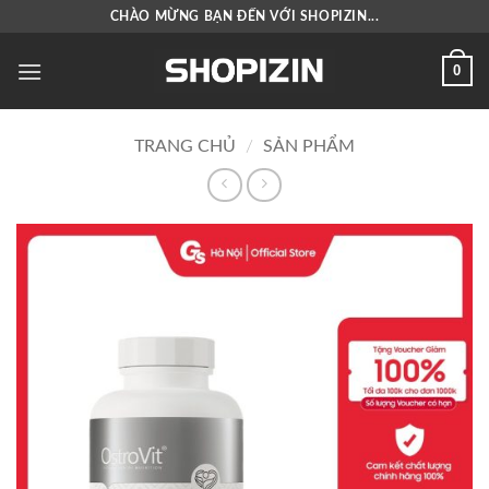
Bỏ
CHÀO MỪNG BẠN ĐẾN VỚI SHOPIZIN...
qua
nội
0
dung
TRANG CHỦ
/
SẢN PHẨM