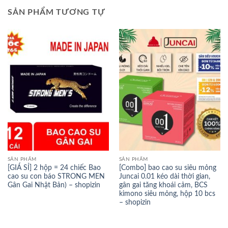
SẢN PHẨM TƯƠNG TỰ
SẢN PHẨM
SẢN PHẨM
[GIÁ SỈ] 2 hộp = 24 chiếc Bao
[Combo] bao cao su siêu mỏng
cao su con báo STRONG MEN
Juncai 0.01 kéo dài thời gian,
Gân Gai Nhật Bản) – shopizin
gân gai tăng khoái cảm, BCS
kimono siêu mỏng, hộp 10 bcs
– shopizin