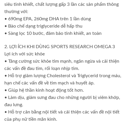
siêu tinh khiết, chất lượng gấp 3 lần các sản phẩm thông
thường với:
• 690mg EPA, 260mg DHA trên 1 lần dùng
• Bào chế dạng triglyceride dễ hấp thu
• Sàng lọc 10 bước, đảm bảo tinh khiết, an toàn
2. LỢI ÍCH KHI DÙNG SPORTS RESEARCH OMEGA 3
Lợi ích với sức khỏe
• Tăng cường sức khỏe tim mạnh, ngăn ngừa và cải thiện
các vấn đề đau tim, rối loạn nhịp tim.
• Hỗ trợ giảm lượng Cholesterol và Triglycerid trong máu,
hạn chế các vấn đề về tim mạch và huyết áp.
• Giúp hệ thần kinh hoạt động tốt hơn.
• Làm dịu, giảm sưng đau cho những người bị viêm khớp,
đau lưng.
• Hỗ trợ cân bằng nội tiết và cải thiện các vấn đề nội tiết
của phụ nữ tiền mãn kinh.