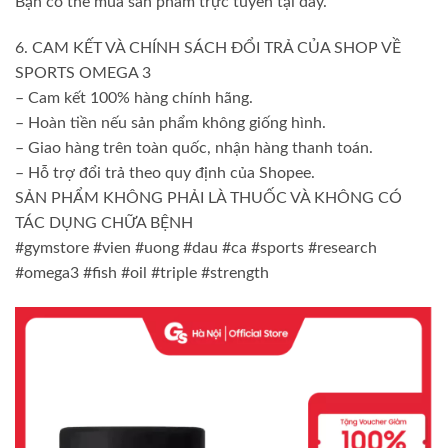
Bạn có thể mua sản phẩm trực tuyến tại đây.
6. CAM KẾT VÀ CHÍNH SÁCH ĐỔI TRẢ CỦA SHOP VỀ
SPORTS OMEGA 3
– Cam kết 100% hàng chính hãng.
– Hoàn tiền nếu sản phẩm không giống hình.
– Giao hàng trên toàn quốc, nhận hàng thanh toán.
– Hỗ trợ đổi trả theo quy định của Shopee.
SẢN PHẨM KHÔNG PHẢI LÀ THUỐC VÀ KHÔNG CÓ
TÁC DỤNG CHỮA BỆNH
#gymstore #vien #uong #dau #ca #sports #research
#omega3 #fish #oil #triple #strength