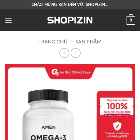
Bỏ
CHÀO MỪNG BẠN ĐẾN VỚI SHOPIZIN...
qua
nội
0
dung
TRANG CHỦ
/
SẢN PHẨM