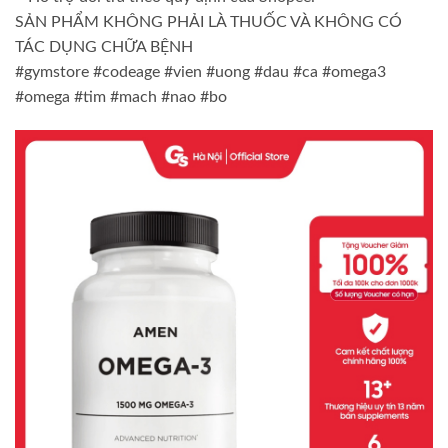
SẢN PHẨM KHÔNG PHẢI LÀ THUỐC VÀ KHÔNG CÓ
TÁC DỤNG CHỮA BỆNH
#gymstore #codeage #vien #uong #dau #ca #omega3
#omega #tim #mach #nao #bo