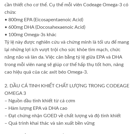
cần thiết cho cơ thể. Cụ thể mỗi viên Codeage Omega-3 có
chứa:
• 800mg EPA (Eicosapentaenoic Acid)
• 600mg DHA (Docosahexaenoic Acid)
• 100mg Omega-3s khác
Tỷ lệ này được nghiên cứu và chứng minh là tối ưu để mang
lại những lợi ích vượt trội cho sức khỏe tim mạch, chức
năng não và làn da. Việc cân bằng tỷ lệ giữa EPA và DHA
trong mỗi viên nang sẽ giúp cơ thể hấp thụ tốt hơn, nâng
cao hiệu quả của các axit béo Omega-3.
2. DẦU CÁ TINH KHIẾT CHẤT LƯỢNG TRONG CODEAGE
OMEGA 3
– Nguồn dầu tinh khiết từ cá cơm
– Hàm lượng EPA và DHA cao
– Đạt chứng nhận GOED về chất lượng và độ tinh khiết
– Quá trình khai thác và sản xuất bền vững