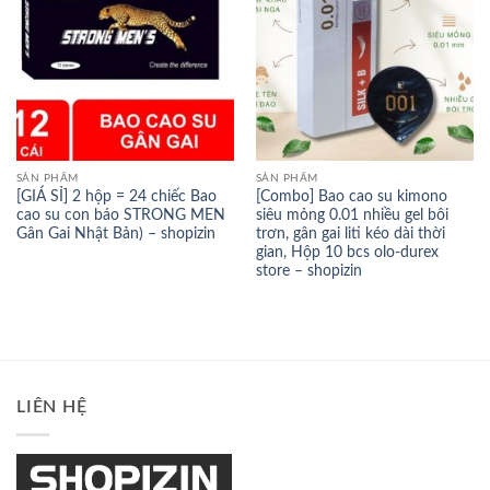
SẢN PHẨM
SẢN PHẨM
[GIÁ SỈ] 2 hộp = 24 chiếc Bao
[Combo] Bao cao su kimono
cao su con báo STRONG MEN
siêu mỏng 0.01 nhiều gel bôi
Gân Gai Nhật Bản) – shopizin
trơn, gân gai liti kéo dài thời
gian, Hộp 10 bcs olo-durex
store – shopizin
LIÊN HỆ