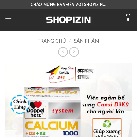
Bỏ
CHÀO MỪNG BẠN ĐẾN VỚI SHOPIZIN...
qua
nội
0
dung
TRANG CHỦ
/
SẢN PHẨM