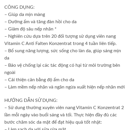
CÔNG DỤNG:
– Giúp da mịn màng
– Dưỡng ẩm và tăng đàn hồi cho da
– Giảm độ sâu nếp nhăn *
– Nghiên cứu dựa trên 20 đối tượng sử dụng viên nang
Vitamin C Anti Falten Konzentrat trong 4 tuần liên tiếp.
– Bổ sung năng lượng, sức sống cho làn da, giúp sáng mịn
da
– Bảo vệ chống lại các tác động có hại từ môi trường bên
ngoài
– Cải thiện cân bằng độ ẩm cho da
– Làm mềm nếp nhăn và ngăn ngừa xuất hiện nếp nhăn mới
HƯỚNG DẪN SỬ DỤNG:
– Sử dung thường xuyên viên nang Vitamin C Konzentrat 2
lần mỗi ngày vào buổi sáng và tối. Thực hiện đầy đủ các
bước chăm sóc da mặt để đạt hiệu quả tốt nhật:
– Làm sạch da với sữa rửa mặt