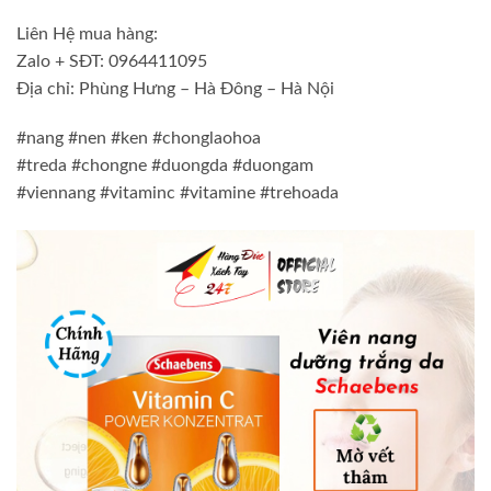
Liên Hệ mua hàng:
Zalo + SĐT: 0964411095
Địa chỉ: Phùng Hưng – Hà Đông – Hà Nội
#nang #nen #ken #chonglaohoa
#treda #chongne #duongda #duongam
#viennang #vitaminc #vitamine #trehoada