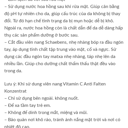
– Sử dụng nước hoa hồng sau khi rửa mặt. Giúp cân bằng
độ pH tự nhiên cho da, giúp cấu trúc của da không bị thay
đổi. Từ đó hạn chế tình trạng da bị mụn hoặc dễ bị khô.
Ngoài ra, nước hoa hồng còn là chất dẫn để da dễ dàng hấp
thụ các sản phẩm dưỡng ở bước sau.
– Cắt đầu viên nang Schaebens, nhẹ nhàng bóp ra đầu ngón
tay, áp dụng tinh chất tập trung vào mặt, cổ và ngực. Sử
dụng các đầu ngón tay matxa nhẹ nhàng, táp nhẹ lên da
nhiều lần. Giúp cho dưỡng chất thẩm thấu thật đều vào
trong da.
Lưu ý: Khi sử dung viên nang Vitamin C Anti Falten
Konzentrat
– Chỉ sử dụng bên ngoài. không nuốt.
– Để xa tầm tay trẻ em.
– Không để dính trong mắt, miệng và mũi.
– Bảo quản nơi khô ráo, tránh ánh nắng mặt trời và nơi có
nhiệt độ cao.