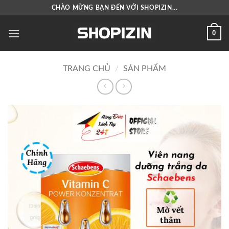
Bỏ
CHÀO MỪNG BẠN ĐẾN VỚI SHOPIZIN...
qua
nội
0
dung
TRANG CHỦ
/
SẢN PHẨM