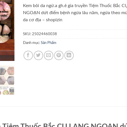
Kem bôi da ngứ.a gh.ẻ gia truyền Tiệm Thuốc Bắc 
NGOẠN dứt điểm bệnh ngứa lâu năm, ngứa theo mù
da cơ địa – shopizin
SKU:
25024460038
Danh mục:
Sản Phẩm
yền Tiệm Thuốc Bắc CỤ LANG NGOẠN d