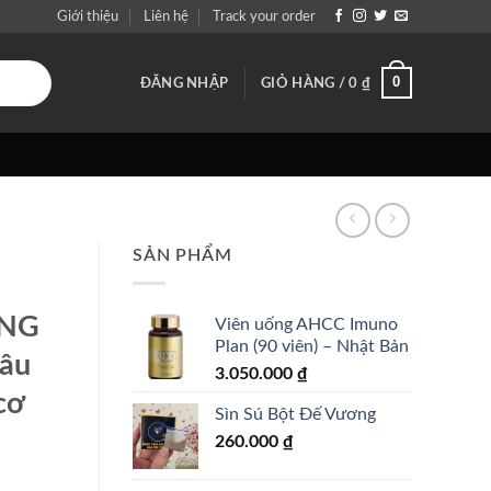
Giới thiệu
Liên hệ
Track your order
0
ĐĂNG NHẬP
GIỎ HÀNG /
0
₫
SẢN PHẨM
ANG
Viên uống AHCC Imuno
Plan (90 viên) – Nhật Bản
âu
3.050.000
₫
cơ
Sìn Sú Bột Đế Vương
260.000
₫