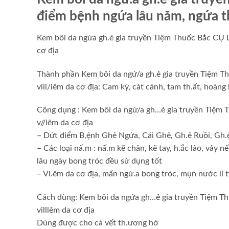
điểm bệnh ngứa lâu năm, ngứa t
Kem bôi da ngứa gh.ẻ gia truyền Tiệm Thuốc Bắc CỤ
cơ địa
Thành phần Kem bôi da ngứ/a gh.ẻ gia truyền Tiệm T
viii/iêm da cơ địa: Cam kỳ, cát cánh, tam th.ất, hoàng 
Công dụng : Kem bôi da ngứ/a gh…ẻ gia truyền Tiệm 
v//iêm da cơ địa
– Dứt điểm B,ệnh Ghẻ Ngứa, Cái Ghẻ, Gh.ẻ Ruồi, Gh
– Các loại nấ.m : nấ.m kẽ chân, kẽ tay, h.ắc lào, vảy nế
lâu ngày bong tróc đều sử dụng tốt
– Vl.êm da cơ địa, mẩn ngứ.a bong tróc, mụn nước li t
Cách dùng: Kem bôi da ngứa gh…ẻ gia truyền Tiệm T
villlêm da cơ địa
Dùng được cho cả vết th.ương hở