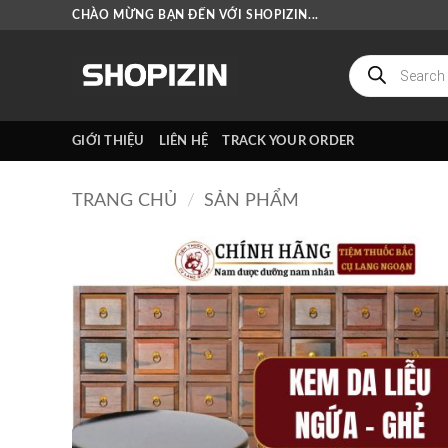
Bỏ
CHÀO MỪNG BẠN ĐẾN VỚI SHOPIZIN...
qua
nội
Tìm
kiếm
dung
sản
phẩm
GIỚI THIỆU
LIÊN HỆ
TRACK YOUR ORDER
TRANG CHỦ
/
SẢN PHẨM