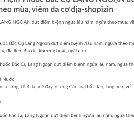
heo mùa, viêm da cơ địa-shopizin
 LANG NGOẠN dứt điểm b/ệnh ngứa lâu năm, ngứa theo mùa, vii
huốc Bắc Cụ Lang Ngoạn dứt điểm b.ệnh /lâu năm, ngứ/a theo m
kỳ, địa liền, địa du, khương hoạt, ngải cứu
Thuốc Bắc Cụ Lang Ngoạn dứt điểm b.ệnh ngứa lâu năm, ngứa t
.ẻ Nước
n, á sừng, tổ đ..ỉa, mề đay, dị ứng Các loại hắ.c lào, lang ben, vết
i
huốc Bắc Cụ Lang Ngoạn dứt điểm bệnh ngứ.a lâu năm, ngứa the