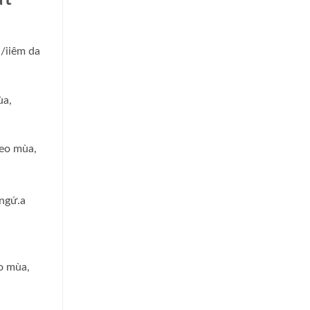
/iiêm da
ùa,
heo mùa,
 ngứ.a
o mùa,