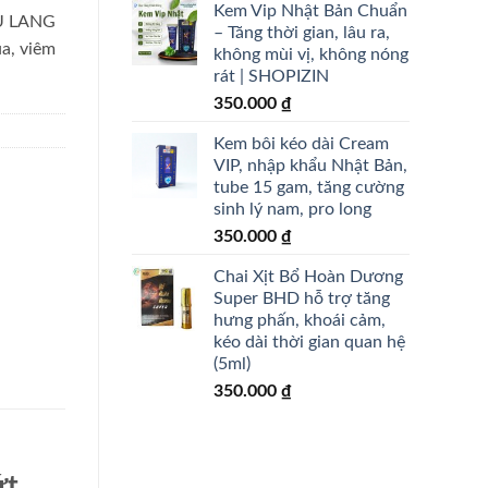
Kem Vip Nhật Bản Chuẩn
CỤ LANG
– Tăng thời gian, lâu ra,
a, viêm
không mùi vị, không nóng
rát | SHOPIZIN
350.000
₫
Kem bôi kéo dài Cream
VIP, nhập khẩu Nhật Bản,
tube 15 gam, tăng cường
sinh lý nam, pro long
350.000
₫
Chai Xịt Bổ Hoàn Dương
Super BHD hỗ trợ tăng
hưng phấn, khoái cảm,
kéo dài thời gian quan hệ
(5ml)
350.000
₫
ứt