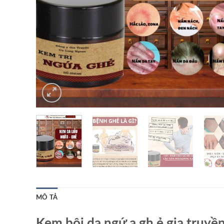
MÔ TẢ
Kem bôi da ngứ.a gh.ẻ gia tru