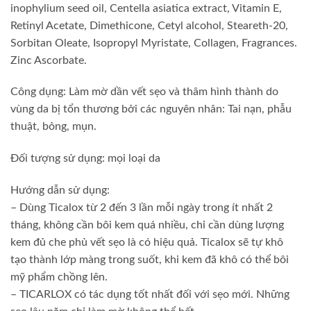
inophylium seed oil, Centella asiatica extract, Vitamin E,
Retinyl Acetate, Dimethicone, Cetyl alcohol, Steareth-20,
Sorbitan Oleate, Isopropyl Myristate, Collagen, Fragrances.
Zinc Ascorbate.
Công dụng: Làm mờ dần vết sẹo và thâm hình thành do
vùng da bị tổn thương bởi các nguyên nhân: Tai nạn, phẫu
thuật, bỏng, mụn.
Đối tượng sử dụng: mọi loại da
Hướng dẫn sử dụng:
– Dùng Ticalox từ 2 đến 3 lần mỗi ngày trong ít nhất 2
tháng, không cần bôi kem quá nhiều, chỉ cần dùng lượng
kem đủ che phủ vết sẹo là có hiệu quả. Ticalox sẽ tự khô
tạo thành lớp màng trong suốt, khi kem đã khô có thể bôi
mỹ phẩm chồng lên.
– TICARLOX có tác dụng tốt nhất đối với sẹo mới. Những