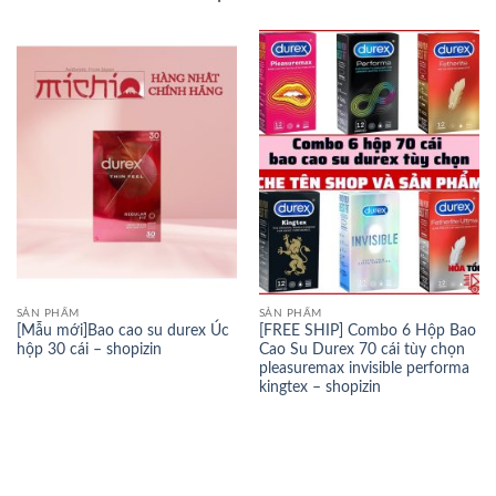
SẢN PHẨM
SẢN PHẨM
[Mẫu mới]Bao cao su durex Úc
[FREE SHIP] Combo 6 Hộp Bao
hộp 30 cái – shopizin
Cao Su Durex 70 cái tùy chọn
pleasuremax invisible performa
kingtex – shopizin