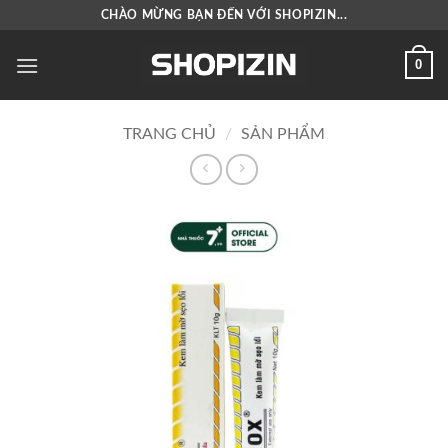
Bỏ
CHÀO MỪNG BẠN ĐẾN VỚI SHOPIZIN...
qua
nội
0
dung
TRANG CHỦ
/
SẢN PHẨM