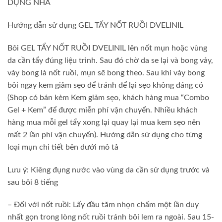
DỤNG NHA
Hướng dẫn sử dụng GEL TẨY NỐT RUỒI DVELINIL
Bôi GEL TẨY NỐT RUỒI DVELINIL lên nốt mụn hoặc vùng
da cần tẩy đúng liệu trình. Sau đó chờ da se lại và bong vảy,
vảy bong là nốt ruồi, mụn sẽ bong theo. Sau khi vảy bong
bôi ngay kem giảm sẹo để tránh để lại sẹo không đáng có
(Shop có bán kèm Kem giảm sẹo, khách hàng mua “Combo
Gel + Kem” để được miễn phí vận chuyển. Nhiều khách
hàng mua mỗi gel tẩy xong lại quay lại mua kem sẹo nên
mất 2 lần phí vận chuyển). Hướng dẫn sử dụng cho từng
loại mụn chi tiết bên dưới mô tả
Lưu ý: Kiêng đụng nước vào vùng da cần sử dụng trước và
sau bôi 8 tiếng
– Đối với nốt ruồi: Lấy đầu tăm nhọn chấm một lần duy
nhất gọn trong lòng nốt ruồi tránh bôi lem ra ngoài. Sau 15-