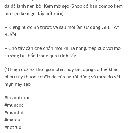
da đã lành nên bôi Kem mờ sẹo (Shop có bán combo kem
mờ sẹo kèm gel tẩy nốt ruồi)
– Kiêng nước 8h trước và sau mỗi lần sử dụng GEL TẨY
RUỒI
– Chỗ tẩy cần che chắn mỗi khi ra nắng, tiếp xúc với môi
trường bụi bẩn trong quá trình tẩy.
(*) Hiệu quả và thời gian phát huy tác dụng có thể khác
nhau tùy thuộc cơ địa da của người dùng và mức độ vết
mụn hay sẹo
#taynotruoi
#muncoc
#munthit
#matca
#notruoi