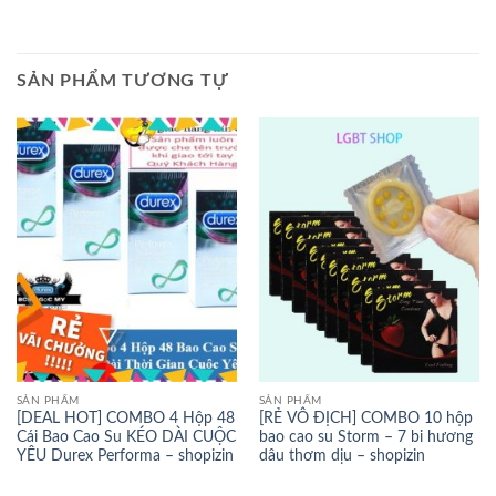
SẢN PHẨM TƯƠNG TỰ
SẢN PHẨM
SẢN PHẨM
[DEAL HOT] COMBO 4 Hộp 48
[RẺ VÔ ĐỊCH] COMBO 10 hộp
Cái Bao Cao Su KÉO DÀI CUỘC
bao cao su Storm – 7 bi hương
YÊU Durex Performa – shopizin
dâu thơm dịu – shopizin