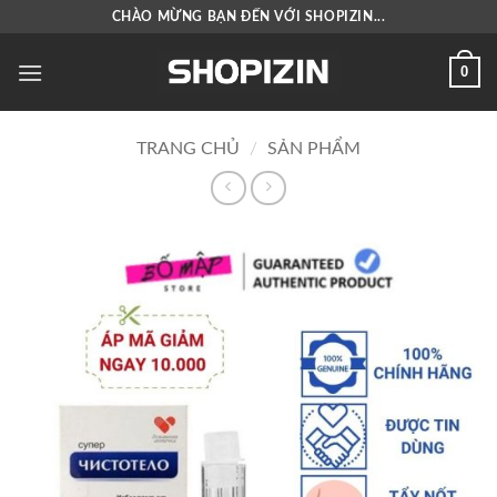
Bỏ
CHÀO MỪNG BẠN ĐẾN VỚI SHOPIZIN...
qua
nội
0
dung
TRANG CHỦ
/
SẢN PHẨM