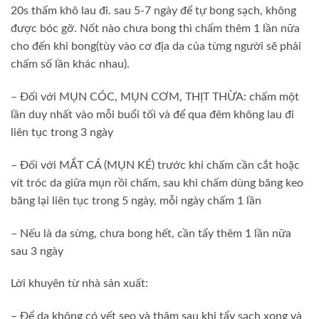
20s thấm khô lau đi. sau 5-7 ngày để tự bong sạch, không
được bóc gỡ. Nốt nào chưa bong thì chấm thêm 1 lần nữa
cho đến khi bong(tùy vào cơ địa da của từng người sẽ phải
chấm số lần khác nhau).
– Đối với MỤN CÓC, MỤN CƠM, THỊT THỪA: chấm một
lần duy nhất vào mỗi buổi tối và để qua đêm không lau đi
liên tục trong 3 ngày
– Đối với MẮT CÁ (MỤN KÉ) trước khi chấm cần cắt hoặc
vít tróc da giữa mụn rồi chấm, sau khi chấm dùng băng keo
băng lại liên tục trong 5 ngày, mỗi ngày chấm 1 lần
– Nếu là da sừng, chưa bong hết, cần tẩy thêm 1 lần nữa
sau 3 ngày
Lời khuyên từ nhà sản xuất:
– Để da không có vết sẹo và thâm sau khi tẩy sạch xong và