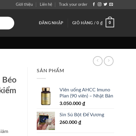
Giới thiệu
Liên hệ
Track your order
0
ĐĂNG NHẬP
GIỎ HÀNG /
0
₫
SẢN PHẨM
 Béo
kiểm
Viên uống AHCC Imuno
Plan (90 viên) – Nhật Bản
3.050.000
₫
Sìn Sú Bột Đế Vương
260.000
₫
Giảm