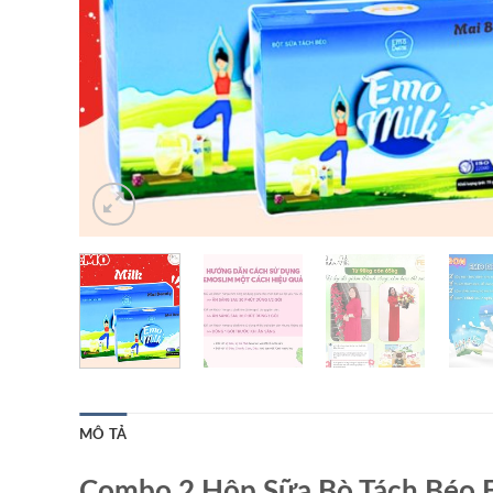
MÔ TẢ
Combo 2 Hộp Sữa Bò Tách Béo E