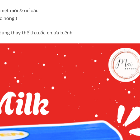
 mệt mỏi & uể oải.
c nóng )
dụng thay thế th.u.ốc ch.ữa b.ệnh