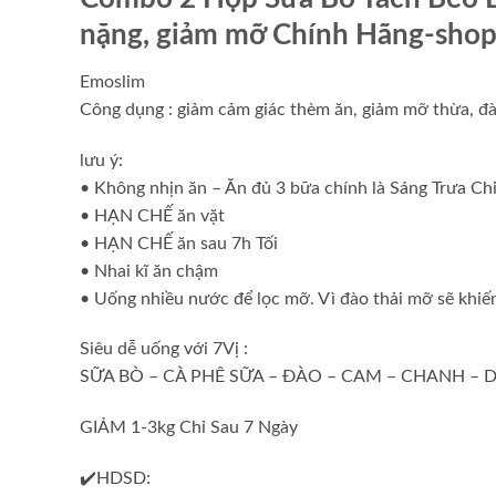
nặng, giảm mỡ Chính Hãng-shop
Emoslim
Công dụng : giảm cảm giác thèm ăn, giảm mỡ thừa, đào
lưu ý:
• Không nhịn ăn – Ăn đủ 3 bữa chính là Sáng Trưa Chie
• HẠN CHẾ ăn vặt
• HẠN CHẾ ăn sau 7h Tối
• Nhai kĩ ăn chậm
• Uống nhiều nước để lọc mỡ. Vì đào thải mỡ sẽ khiến c
Siêu dễ uống với 7Vị :
SỮA BÒ – CÀ PHÊ SỮA – ĐÀO – CAM – CHANH – D
GIẢM 1-3kg Chỉ Sau 7 Ngày
✔️HDSD: