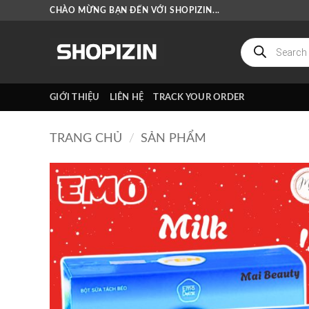
Bỏ
CHÀO MỪNG BẠN ĐẾN VỚI SHOPIZIN...
qua
nội
Tìm
kiếm
dung
sản
phẩm
GIỚI THIỆU
LIÊN HỆ
TRACK YOUR ORDER
TRANG CHỦ
/
SẢN PHẨM