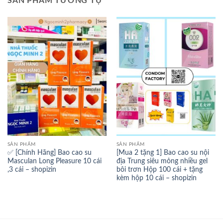
SẢN PHẨM TƯƠNG TỰ
SẢN PHẨM
SẢN PHẨM
✅ [Chính Hãng] Bao cao su
[Mua 2 tặng 1] Bao cao su nội
Masculan Long Pleasure 10 cái
địa Trung siêu mỏng nhiều gel
,3 cái – shopizin
bôi trơn Hộp 100 cái + tặng
kèm hộp 10 cái – shopizin