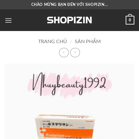
Bỏ
CHÀO MỪNG BẠN ĐẾN VỚI SHOPIZIN...
qua
nội
0
dung
TRANG CHỦ
/
SẢN PHẨM