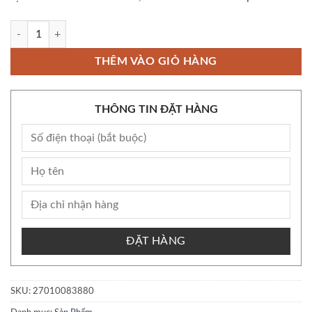
xịt thơm Loramen lôi cuốn, kéo dài dẻo dai - shopizin số lượng
THÊM VÀO GIỎ HÀNG
THÔNG TIN ĐẶT HÀNG
ĐẶT HÀNG
SKU:
27010083880