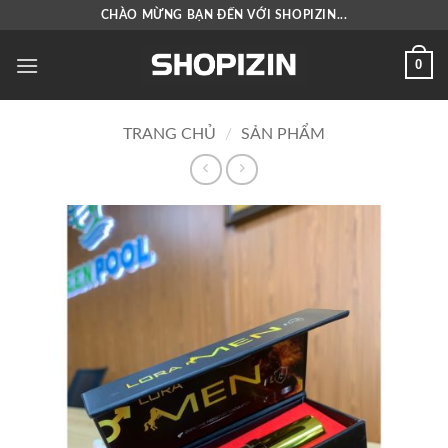
Bỏ
CHÀO MỪNG BẠN ĐẾN VỚI SHOPIZIN...
qua
nội
0
dung
TRANG CHỦ
/
SẢN PHẨM