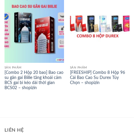
SẢN PHẨM
SẢN PHẨM
[Combo 2 Hộp 20 bao] Bao cao
[FREESHIP] Combo 8 Hộp 96
su gân gai Biilie tăng khoái cảm
Cái Bao Cao Su Durex Tùy
BCS gai bi kéo dài thời gian
Chọn – shopizin
BCS02 – shopizin
LIÊN HỆ