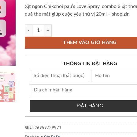
Xịt ngon Chikchoi pau’s Love Spray, combo 3 xịt th
quả the mát giúp cuộc yêu thú vị 20ml – shopizin
Xịt ngon Chikchoi pau's Love Spray, combo 3 xịt thơm hoa qu
THÊM VÀO GIỎ HÀNG
THÔNG TIN ĐẶT HÀNG
ĐẶT HÀNG
SKU:
26959729971