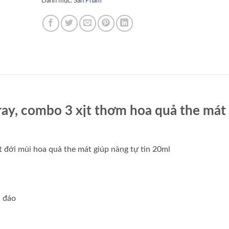
Danh mục:
Sản Phẩm
ray, combo 3 xịt thơm hoa quả the mát
t đới mùi hoa quả the mát giúp nàng tự tin 20ml
c đáo