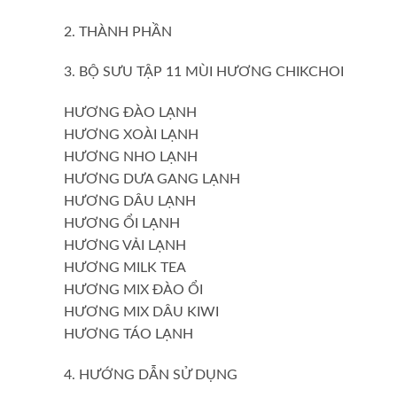
2. THÀNH PHẦN
3. BỘ SƯU TẬP 11 MÙI HƯƠNG CHIKCHOI
HƯƠNG ĐÀO LẠNH
HƯƠNG XOÀI LẠNH
HƯƠNG NHO LẠNH
HƯƠNG DƯA GANG LẠNH
HƯƠNG DÂU LẠNH
HƯƠNG ỔI LẠNH
HƯƠNG VẢI LẠNH
HƯƠNG MILK TEA
HƯƠNG MIX ĐÀO ỔI
HƯƠNG MIX DÂU KIWI
HƯƠNG TÁO LẠNH
4. HƯỚNG DẪN SỬ DỤNG