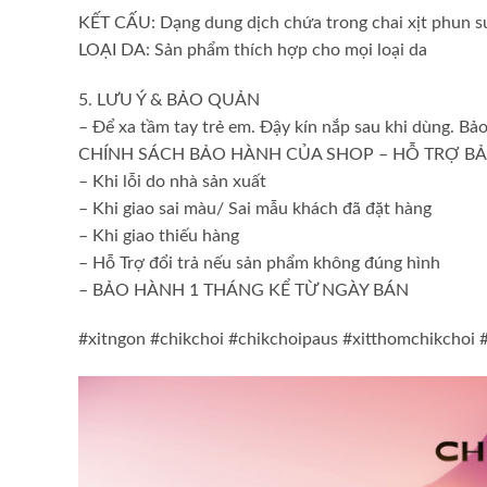
KẾT CẤU: Dạng dung dịch chứa trong chai xịt phun sư
LOẠI DA: Sản phẩm thích hợp cho mọi loại da
5. LƯU Ý & BẢO QUẢN
– Để xa tầm tay trẻ em. Đậy kín nắp sau khi dùng. Bảo
CHÍNH SÁCH BẢO HÀNH CỦA SHOP – HỖ TRỢ BẢ
– Khi lỗi do nhà sản xuất
– Khi giao sai màu/ Sai mẫu khách đã đặt hàng
– Khi giao thiếu hàng
– Hỗ Trợ đổi trả nếu sản phẩm không đúng hình
– BẢO HÀNH 1 THÁNG KỂ TỪ NGÀY BÁN
#xitngon #chikchoi #chikchoipaus #xitthomchikchoi 