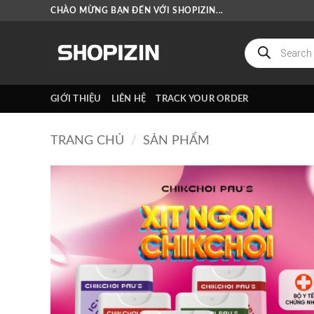
Bỏ
CHÀO MỪNG BẠN ĐẾN VỚI SHOPIZIN...
qua
nội
Tìm
kiếm
dung
sản
phẩm
GIỚI THIỆU
LIÊN HỆ
TRACK YOUR ORDER
TRANG CHỦ
/
SẢN PHẨM