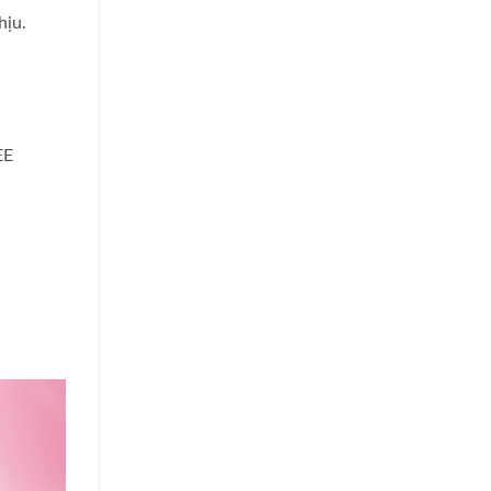
hịu.
EE