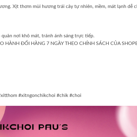
ơng. Xịt thơm mùi hương trái cây tự nhiên, mềm, mát lạnh dễ c
 quản nơi khô mát, tránh ánh sáng trực tiếp.
O HÀNH ĐỔI HÀNG 7 NGÀY THEO CHÍNH SÁCH CỦA SHOP
#xitthom #xitngonchikchoi #chik #choi