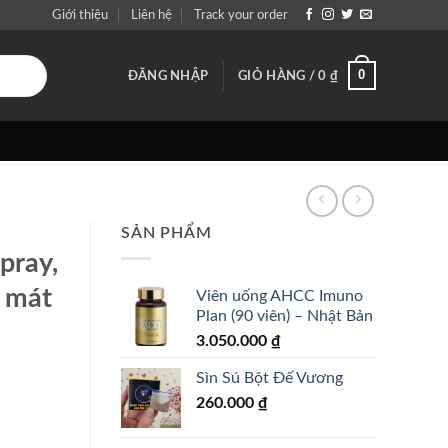
Giới thiệu
Liên hệ
Track your order
0
ĐĂNG NHẬP
GIỎ HÀNG /
0
₫
SẢN PHẨM
pray,
 mát
Viên uống AHCC Imuno
Plan (90 viên) – Nhật Bản
3.050.000
₫
Sìn Sú Bột Đế Vương
260.000
₫