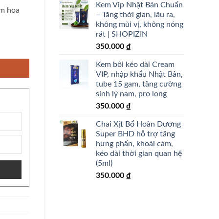
Kem Vip Nhật Bản Chuẩn
ơm hoa
– Tăng thời gian, lâu ra,
không mùi vị, không nóng
rát | SHOPIZIN
ả the mát giúp cuộc yêu thú vị 20ml - shopizin số lượng
350.000
₫
Kem bôi kéo dài Cream
VIP, nhập khẩu Nhật Bản,
tube 15 gam, tăng cường
sinh lý nam, pro long
350.000
₫
Chai Xịt Bổ Hoàn Dương
Super BHD hỗ trợ tăng
hưng phấn, khoái cảm,
kéo dài thời gian quan hệ
(5ml)
350.000
₫