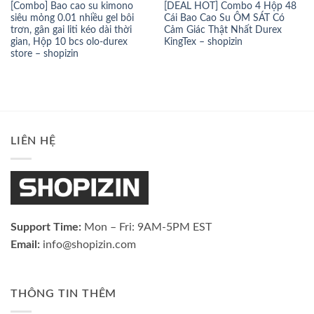
[Combo] Bao cao su kimono
[DEAL HOT] Combo 4 Hộp 48
siêu mỏng 0.01 nhiều gel bôi
Cái Bao Cao Su ÔM SÁT Có
trơn, gân gai liti kéo dài thời
Cảm Giác Thật Nhất Durex
gian, Hộp 10 bcs olo-durex
KingTex – shopizin
store – shopizin
LIÊN HỆ
Support Time:
Mon – Fri: 9AM-5PM EST
Email:
info@shopizin.com
THÔNG TIN THÊM