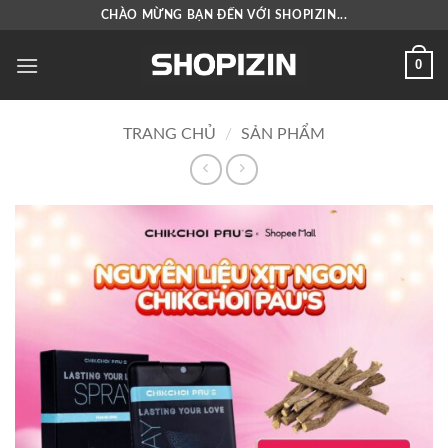
Bỏ
CHÀO MỪNG BẠN ĐẾN VỚI SHOPIZIN...
qua
nội
0
dung
TRANG CHỦ
/
SẢN PHẨM