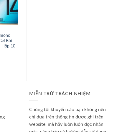
SẢN PHẨM
SẢN PHẨM
imono
[Mẫu mới]Bao cao su durex Úc
[FREE SHIP] Combo 6
el Bôi
hộp 30 cái – shopizin
Cao Su Durex 70 cái t
, Hộp 10
pleasuremax invisible 
kingtex – shopizin
MIỄN TRỪ TRÁCH NHIỆM
Chúng tôi khuyến cáo bạn không nên
àng
chỉ dựa trên thông tin được ghi trên
website, mà hãy luôn luôn đọc nhãn
mác, cảnh báo và hướng dẫn sử dụng