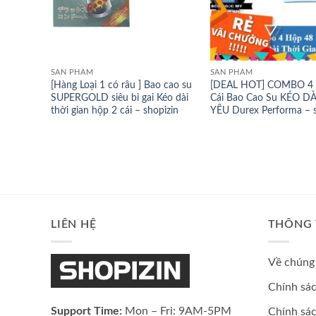
SẢN PHẨM
SẢN PHẨM
[Hàng Loại 1 có râu ] Bao cao su
[DEAL HOT] COMBO 4 
SUPERGOLD siêu bi gai Kéo dài
Cái Bao Cao Su KÉO D
thời gian hộp 2 cái – shopizin
YÊU Durex Performa – s
LIÊN HỆ
THÔNG 
Về chúng 
Chính sá
Support Time:
Mon – Fri: 9AM-5PM
Chính sác