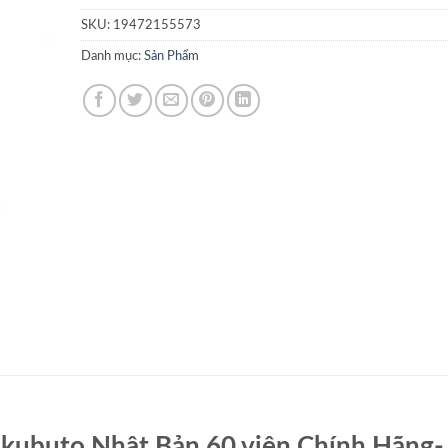
SKU:
19472155573
Danh mục:
Sản Phẩm
okubuto Nhật Bản 60 viên Chính Hãng-