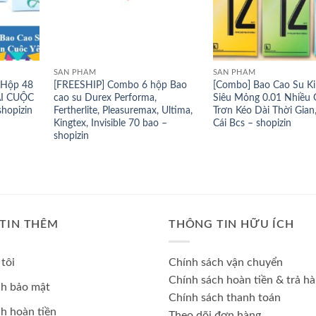
SẢN PHẨM
SẢN PHẨM
Hộp 48
[FREESHIP] Combo 6 hộp Bao
[Combo] Bao Cao Su K
ÀI CUỘC
cao su Durex Performa,
Siêu Mỏng 0.01 Nhiều G
hopizin
Fertherlite, Pleasuremax, Ultima,
Trơn Kéo Dài Thời Gian
Kingtex, Invisible 70 bao –
Cái Bcs – shopizin
shopizin
TIN THÊM
THÔNG TIN HỮU ÍCH
tôi
Chính sách vận chuyển
Chính sách hoàn tiền & trả h
ch bảo mật
Chính sách thanh toán
h hoàn tiền
Theo dõi đơn hàng