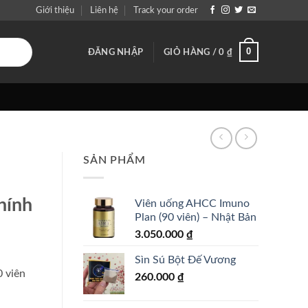
Giới thiệu
Liên hệ
Track your order
0
ĐĂNG NHẬP
GIỎ HÀNG /
0
₫
SẢN PHẨM
hính
Viên uống AHCC Imuno
Plan (90 viên) – Nhật Bản
3.050.000
₫
Sìn Sú Bột Đế Vương
 viên
260.000
₫