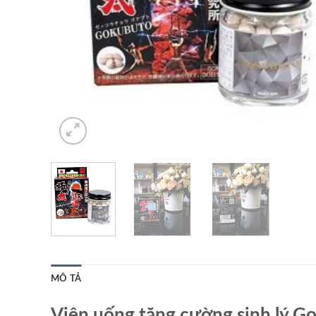
MÔ TẢ
Viên uống tăng cường sinh lý G