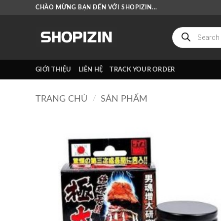
Bỏ
CHÀO MỪNG BẠN ĐẾN VỚI SHOPIZIN...
qua
nội
Tìm
kiếm
dung
sản
phẩm
GIỚI THIỆU
LIÊN HỆ
TRACK YOUR ORDER
TRANG CHỦ
/
SẢN PHẨM