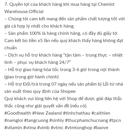
7. Quyền lợi của khách hàng khi mua hàng tại Chemist
Warehouse.Official
– Chúng tôi cam kết mang đến sản phẩm chất lượng tốt với
giá cả hợp lý nhất cho khách hàng.
– Sản phẩm 100% là hàng chính hãng, có đầy đủ giấy tờ.
Cam kết bù tiền x5 lần nếu quý khách thấy hàng không đạt
chuẩn
– Dịch vụ hỗ trợ khách hàng “tận tâm – trung thực – nhiệt
tình – phục vụ khách hàng 24/7”
– Hỗ trợ giao hàng hỏa tốc trong 3-6 giờ trong nội thành
(giao trong giờ hành chính)
– Hỗ trợ Đổi/trả trong 07 ngày nếu sản phẩm bị Lỗi từ nhà
sản xuất theo quy định của Shopee
Quý khách vui lòng liên hệ với Shop để được giải đáp thắc
thắc cũng như giải quyết vấn đề (nếu có).
#Goodhealth #New Zealand #tinhchathau #caithien
#namgioi #tangcuong #sinhly #thucphamchucnang #tpcn
#vitamin #vtma #vimb #vtmc #vtmtonghop #baove