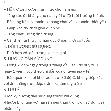
”
– Hỗ trợ tăng cường sinh lực cho nam giới.
– Tăng sức đề kháng cho nam giới ở độ tuổi trưởng thành.
– Bổ sung Kẽm, vitamin, khoáng chất và axit amin thiết yếu.
– Giúp kéo dài thời gian quan hệ.
– Tăng chất lượng tinh trùng.
– Cải thiện tình trạng mãn dục ở nam giới có tuổi.
4. ĐỐI TƯỢNG SỬ DỤNG:
– Phù hợp với đối tượng là nam giới
5. HƯỚNG DẪN SỬ DỤNG
– Uống 2 viên/ngày trong 1 tháng đầu, sau đó duy trì 1
ngày 1 viên hoặc theo chỉ dẫn của chuyên gia y tế.
– Bảo quản kín nơi khô ráo, dưới 30 độ C, không tiếp xúc
với ánh nắng trực tiếp, tránh xa tầm tay trẻ em.
6. LƯU Ý
-Đọc kỹ hướng dẫn sử dụng trước khi dùng.
-Người bị dị ứng với hải sản nên thận trọng khi sử dụng sản
phẩm này.