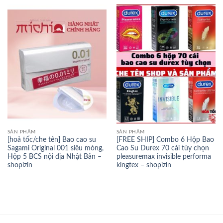
SẢN PHẨM
SẢN PHẨM
[hoả tốc/che tên] Bao cao su
[FREE SHIP] Combo 6 Hộp Bao
Sagami Original 001 siêu mỏng,
Cao Su Durex 70 cái tùy chọn
Hộp 5 BCS nội địa Nhật Bản –
pleasuremax invisible performa
shopizin
kingtex – shopizin