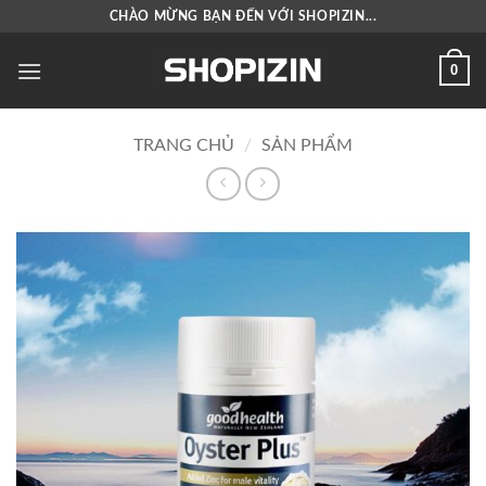
Bỏ
CHÀO MỪNG BẠN ĐẾN VỚI SHOPIZIN...
qua
nội
0
dung
TRANG CHỦ
/
SẢN PHẨM