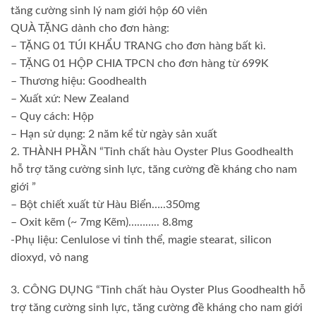
tăng cường sinh lý nam giới hộp 60 viên
QUÀ TẶNG dành cho đơn hàng:
– TẶNG 01 TÚI KHẨU TRANG cho đơn hàng bất kì.
– TẶNG 01 HỘP CHIA TPCN cho đơn hàng từ 699K
– Thương hiệu: Goodhealth
– Xuất xứ: New Zealand
– Quy cách: Hộp
– Hạn sử dụng: 2 năm kể từ ngày sản xuất
2. THÀNH PHẦN “Tinh chất hàu Oyster Plus Goodhealth
hỗ trợ tăng cường sinh lực, tăng cường đề kháng cho nam
giới ”
– Bột chiết xuất từ Hàu Biển…..350mg
– Oxit kẽm (~ 7mg Kẽm)……….. 8.8mg
-Phụ liệu: Cenlulose vi tinh thể, magie stearat, silicon
dioxyd, vỏ nang
3. CÔNG DỤNG “Tinh chất hàu Oyster Plus Goodhealth hỗ
trợ tăng cường sinh lực, tăng cường đề kháng cho nam giới