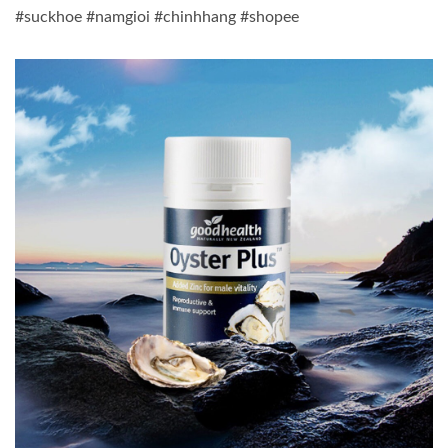
#suckhoe #namgioi #chinhhang #shopee