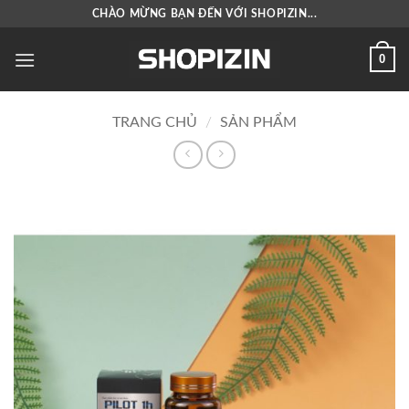
Bỏ
CHÀO MỪNG BẠN ĐẾN VỚI SHOPIZIN...
qua
nội
0
dung
TRANG CHỦ
/
SẢN PHẨM