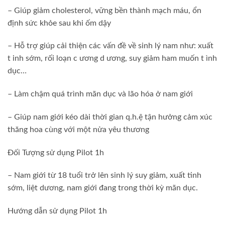
– Giúp giảm cholesterol, vững bền thành mạch máu, ổn
định sức khỏe sau khi ốm dậy
– Hỗ trợ giúp cải thiện các vấn đề về sinh lý nam như: xuất
t inh sớm, rối loạn c ương d ương, suy giảm ham muốn t ình
dục…
– Làm chậm quá trình mãn dục và lão hóa ở nam giới
– Giúp nam giới kéo dài thời gian q.h.ệ tận hưởng cảm xúc
thăng hoa cùng với một nửa yêu thương
Đối Tượng sử dụng Pilot 1h
– Nam giới từ 18 tuổi trở lên sinh lý suy giảm, xuất tinh
sớm, liệt dương, nam giới đang trong thời kỳ mãn dục.
Hướng dẫn sử dụng Pilot 1h