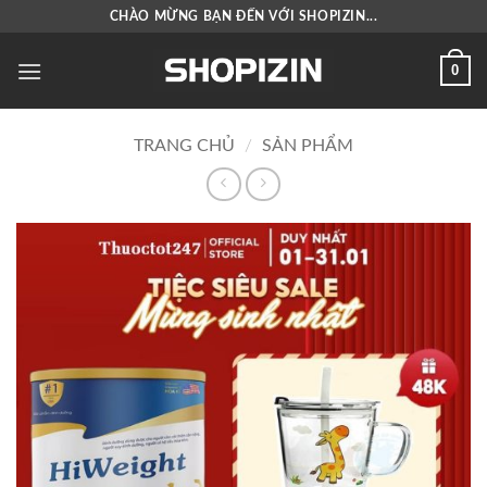
Bỏ
CHÀO MỪNG BẠN ĐẾN VỚI SHOPIZIN...
qua
nội
0
dung
TRANG CHỦ
/
SẢN PHẨM