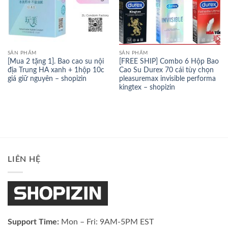
SẢN PHẨM
SẢN PHẨM
[Mua 2 tặng 1]. Bao cao su nội
[FREE SHIP] Combo 6 Hộp Bao
địa Trung HA xanh + 1hộp 10c
Cao Su Durex 70 cái tùy chọn
giá giữ nguyên – shopizin
pleasuremax invisible performa
kingtex – shopizin
LIÊN HỆ
Support Time:
Mon – Fri: 9AM-5PM EST