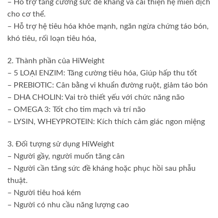
– Hỗ trợ tăng cường sức đề kháng và cải thiện hệ miễn dịch
cho cơ thể.
– Hỗ trợ hệ tiêu hóa khỏe mạnh, ngăn ngừa chứng táo bón,
khó tiêu, rối loạn tiêu hóa,
2. Thành phần của HiWeight
– 5 LOẠI ENZIM: Tăng cường tiêu hóa, Giúp hấp thu tốt
– PREBIOTIC: Cân bằng vi khuẩn đường ruột, giảm táo bón
– DHA CHOLIN: Vai trò thiết yếu với chức năng não
– OMEGA 3: Tốt cho tim mạch và trí não
– LYSIN, WHEYPROTEIN: Kích thích cảm giác ngon miệng
3. Đối tượng sử dụng HiWeight
– Người gầy, người muốn tăng cân
– Người cần tăng sức đề kháng hoặc phục hồi sau phẫu
thuật.
– Người tiêu hoá kém
– Người có nhu cầu năng lượng cao