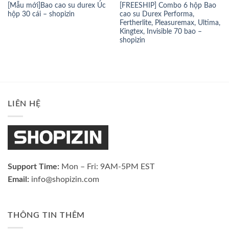
[Mẫu mới]Bao cao su durex Úc
[FREESHIP] Combo 6 hộp Bao
hộp 30 cái – shopizin
cao su Durex Performa,
Fertherlite, Pleasuremax, Ultima,
Kingtex, Invisible 70 bao –
shopizin
LIÊN HỆ
Support Time:
Mon – Fri: 9AM-5PM EST
Email:
info@shopizin.com
THÔNG TIN THÊM