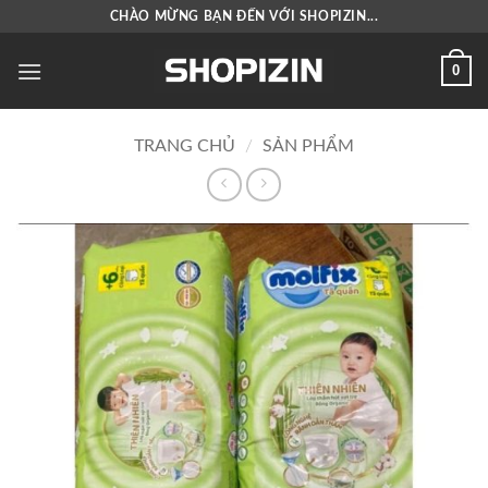
Bỏ
CHÀO MỪNG BẠN ĐẾN VỚI SHOPIZIN...
qua
nội
0
dung
TRANG CHỦ
/
SẢN PHẨM