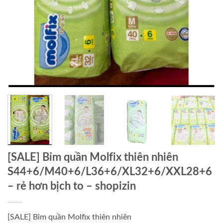
[SALE] Bỉm quần Molfix thiên nhiên
S44+6/M40+6/L36+6/XL32+6/XXL28+6
– rẻ hơn bịch to – shopizin
[SALE] Bỉm quần Molfix thiên nhiên