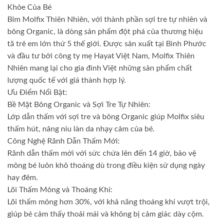
Khỏe Của Bé
Bỉm Molfix Thiên Nhiên, với thành phần sợi tre tự nhiên và
bông Organic, là dòng sản phẩm đột phá của thương hiệu
tã trẻ em lớn thứ 5 thế giới. Được sản xuất tại Bình Phước
và đầu tư bởi công ty mẹ Hayat Việt Nam, Molfix Thiên
Nhiên mang lại cho gia đình Việt những sản phẩm chất
lượng quốc tế với giá thành hợp lý.
Ưu Điểm Nổi Bật:
Bề Mặt Bông Organic và Sợi Tre Tự Nhiên:
Lớp dẫn thấm với sợi tre và bông Organic giúp Molfix siêu
thấm hút, nâng niu làn da nhạy cảm của bé.
Công Nghệ Rãnh Dẫn Thấm Mới:
Rãnh dẫn thấm mới với sức chứa lên đến 14 giờ, bảo vệ
mông bé luôn khô thoáng dù trong điều kiện sử dụng ngày
hay đêm.
Lõi Thấm Mỏng và Thoáng Khí:
Lõi thấm mỏng hơn 30%, với khả năng thoáng khí vượt trội,
giúp bé cảm thấy thoải mái và không bị cảm giác dày cộm.