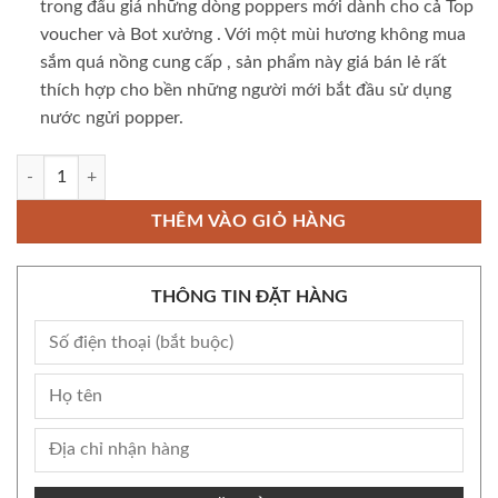
trong
đấu giá
những dòng poppers mới dành cho cả Top
voucher
và Bot
xưởng
. Với một mùi hương không
mua
sắm
quá nồng
cung cấp
, sản phẩm này
giá bán lẻ
rất
thích hợp cho
bền
những người mới bắt đầu sử dụng
nước ngửi popper.
Popper Rainbow Pride 40ml giá rẻ dành cho Top Bot số lượng
THÊM VÀO GIỎ HÀNG
THÔNG TIN ĐẶT HÀNG