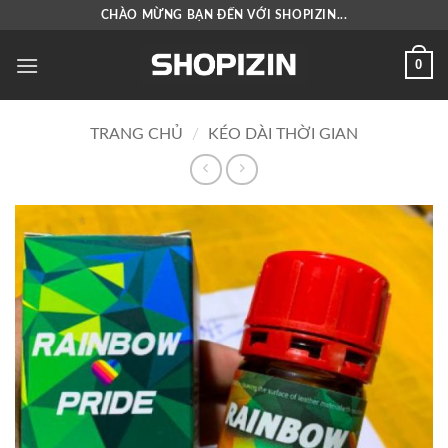
Bỏ
CHÀO MỪNG BẠN ĐẾN VỚI SHOPIZIN...
qua
nội
0
dung
TRANG CHỦ
/
KÉO DÀI THỜI GIAN