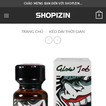
Bỏ
CHÀO MỪNG BẠN ĐẾN VỚI SHOPIZIN...
qua
nội
0
dung
TRANG CHỦ
/
KÉO DÀI THỜI GIAN