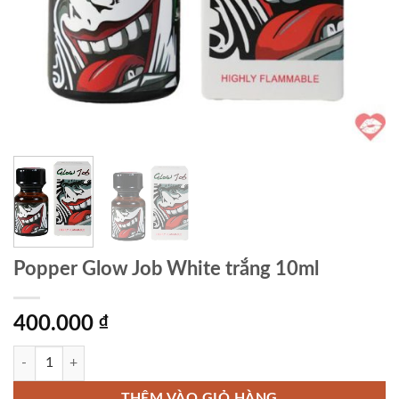
Popper Glow Job White trắng 10ml
400.000
₫
Popper Glow Job White trắng 10ml số lượng
THÊM VÀO GIỎ HÀNG