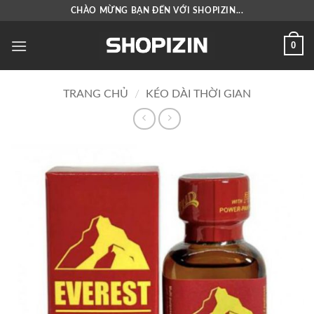
Bỏ
CHÀO MỪNG BẠN ĐẾN VỚI SHOPIZIN...
qua
nội
0
dung
TRANG CHỦ
/
KÉO DÀI THỜI GIAN