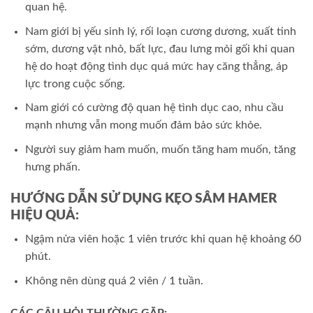
quan hệ.
Nam giới bị yếu sinh lý, rối loạn cương dương, xuất tinh
sớm, dương vật nhỏ, bất lực, đau lưng mỏi gối khi quan
hệ do hoạt động tình dục quá mức hay căng thẳng, áp
lực trong cuộc sống.
Nam giới có cường độ quan hệ tình dục cao, nhu cầu
mạnh nhưng vẫn mong muốn đảm bảo sức khỏe.
Người suy giảm ham muốn, muốn tăng ham muốn, tăng
hưng phấn.
HƯỚNG DẪN SỬ DỤNG
KẸO SÂM HAMER
HIỆU QUẢ:
Ngậm nửa viên hoặc 1 viên trước khi quan hệ khoảng 60
phút.
Không nên dùng quá 2 viên / 1 tuần.
CÁC CÂU HỎI THƯỜNG GẶP: