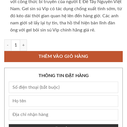
với công thức bí truyền của người Ê Đê Tây Nguyên Việt
Nam. Gel sìn sú Vip có tác dụng chống xuất tinh sớm, từ
đó kéo dài thời gian quan hệ lên đến hàng giờ. Các anh
nam giới sẽ lấy lại tự tin, tha hồ thể hiện bản lĩnh đàn
ông với gel bôi sìn sú Vip chính hãng giá rẻ.
Gel sìn sú Vip cao thảo dược Ê Đê dạng gel bôi chính hãng giá rẻ số lượ
THÊM VÀO GIỎ HÀNG
THÔNG TIN ĐẶT HÀNG