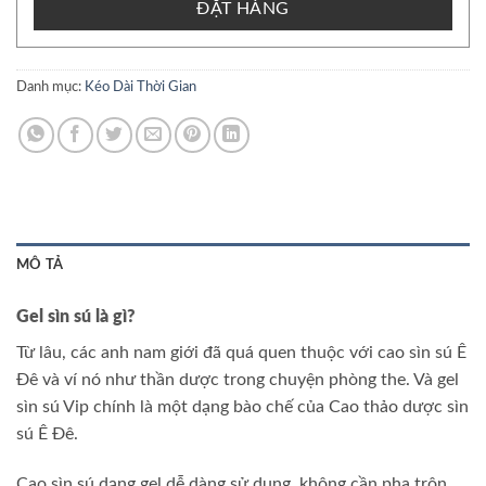
ĐẶT HÀNG
Danh mục:
Kéo Dài Thời Gian
MÔ TẢ
Gel sìn sú là gì?
Từ lâu, các anh nam giới đã quá quen thuộc với cao sìn sú Ê
Đê và ví nó như thần dược trong chuyện phòng the. Và gel
sìn sú Vip chính là một dạng bào chế của Cao thảo dược sìn
sú Ê Đê.
Cao sìn sú dạng gel dễ dàng sử dụng, không cần pha trộn