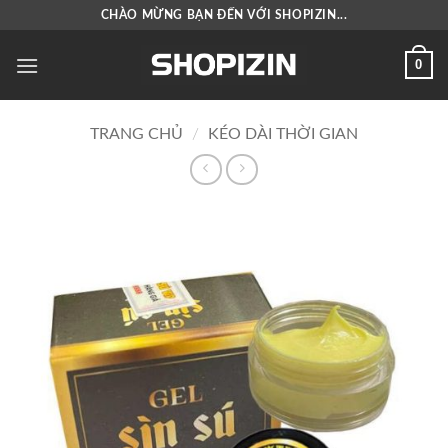
Bỏ
CHÀO MỪNG BẠN ĐẾN VỚI SHOPIZIN...
qua
nội
0
dung
TRANG CHỦ
/
KÉO DÀI THỜI GIAN