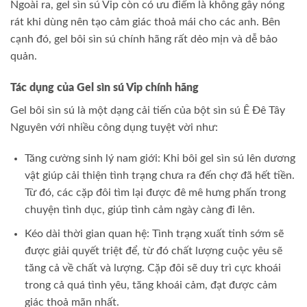
Ngoài ra, gel sìn sú Vip còn có ưu điểm là không gây nóng
rát khi dùng nên tạo cảm giác thoả mái cho các anh. Bên
cạnh đó, gel bôi sìn sú chính hãng rất dẻo mịn và dễ bảo
quản.
Tác dụng của Gel sìn sú Vip chính hãng
Gel bôi sìn sú là một dạng cải tiến của bột sìn sú Ê Đê Tây
Nguyên với nhiều công dụng tuyệt vời như:
Tăng cường sinh lý nam giới: Khi bôi gel sìn sú lên dương
vật giúp cải thiện tình trạng chưa ra đến chợ đã hết tiền.
Từ đó, các cặp đôi tìm lại được đê mê hưng phấn trong
chuyện tình dục, giúp tình cảm ngày càng đi lên.
Kéo dài thời gian quan hệ: Tình trạng xuất tinh sớm sẽ
được giải quyết triệt để, từ đó chất lượng cuộc yêu sẽ
tăng cả về chất và lượng. Cặp đôi sẽ duy trì cực khoái
trong cả quá tình yêu, tăng khoái cảm, đạt được cảm
giác thoả mãn nhất.