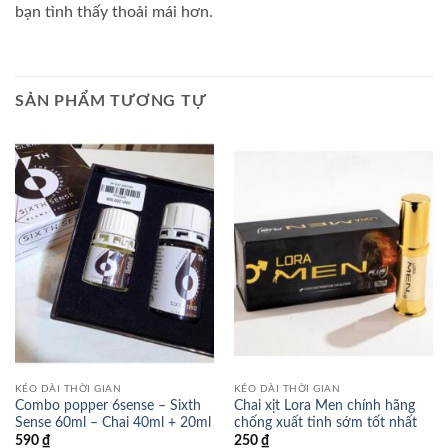
bạn tình thấy thoải mái hơn.
SẢN PHẨM TƯƠNG TỰ
KÉO DÀI THỜI GIAN
KÉO DÀI THỜI GIAN
Combo popper 6sense – Sixth
Chai xịt Lora Men chính hãng
Sense 60ml – Chai 40ml + 20ml
chống xuất tinh sớm tốt nhất
590
₫
250
₫