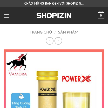
Bỏ
CHÀO MỪNG BẠN ĐẾN VỚI SHOPIZIN...
qua
nội
0
dung
TRANG CHỦ
/
SẢN PHẨM