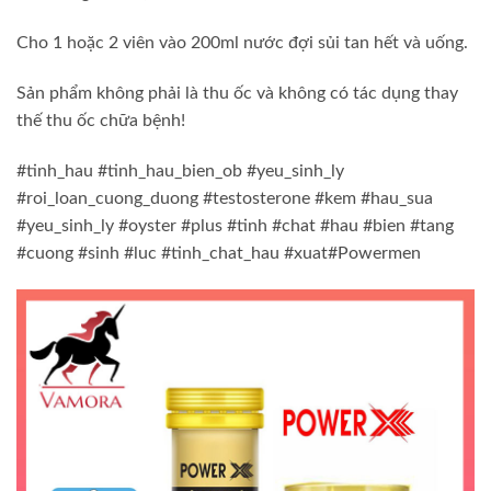
Cho 1 hoặc 2 viên vào 200ml nước đợi sủi tan hết và uống.
Sản phẩm không phải là thu ốc và không có tác dụng thay
thế thu ốc chữa bệnh!
#tinh_hau #tinh_hau_bien_ob #yeu_sinh_ly
#roi_loan_cuong_duong #testosterone #kem #hau_sua
#yeu_sinh_ly #oyster #plus #tinh #chat #hau #bien #tang
#cuong #sinh #luc #tinh_chat_hau #xuat#Powermen