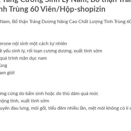
h Trùng 60 Viên/Hộp-shopizin
am, Bổ thận Tráng Dương Nâng Cao Chất Lượng Tinh Trùng 6
terone nội sinh một cách tự nhiên
đề yếu sinh lý, rối loạn cương dương, xuất tinh sớm
 quá trình mãn dục nam
rùng
nam giới
ương cứng do bẩm sinh hoặc do thủ dâm quá mức
 mộng tinh, xuất tinh sớm
yên đau lưng, mỏi gối, tiểu đêm nhiều lần, mệt mỏi không có lí 