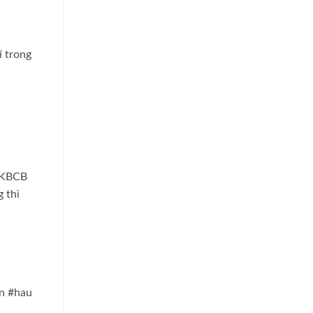
í trong
 ĐKBCB
 thì
en #hau