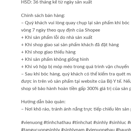
HSD: 36 tháng kể từ ngày sản xuất
Chính sách bán hàng:
– Quý khách vui lòng quay chụp lại sản phẩm khi bóc 
vòng 7 ngày theo quy định của Shopee
+ Khi sản phẩm lỗi do nhà sản xuất
+ Khi shop giao sai sản phẩm khách đã đặt hàng
+ Khi shop giao thiếu hàng
+ Khi sản phẩm không giống hình
+ Khi vỏ hộp bị móp méo trong quá trình vận chuyển
– Sau khi bóc hàng, quý khách có thể kiểm tra quét 
được in trên vỏ sản phẩm tại website của Bộ Y tế. Nế
shop sẽ bảo hành hoàn tiền gấp 300% giá trị của sản
Hướng dẫn bảo quản:
– Nơi khô ráo, tránh ánh nắng trực tiếp chiếu lên sả
#vienuong #tinhchathau #tinhchat #sinhly #sinhluc 
#tangucuongsinhly #sinhlynam #vienuonghau #hauo