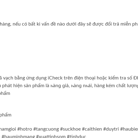
hàng, nếu có bất kì vấn đề nào dưới đây sẽ được đổi trả miễn ph
mã vạch bằng ứng dụng iCheck trên điện thoại hoặc kiểm tra số
u phát hiện sản phẩm là һànɡ ɡiả, һànɡ nһái, hàng kém chất lượng
 phẩm
n phẩm
#namgioi #hotro #tangcuong #suckhoe #caithien #duytri #haubi
b #hauminhmang #xuattinhsom #tinhduc