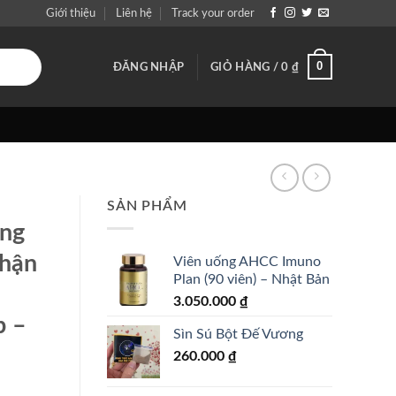
Giới thiệu
Liên hệ
Track your order
0
ĐĂNG NHẬP
GIỎ HÀNG /
0
₫
SẢN PHẨM
ng
thận
Viên uống AHCC Imuno
Plan (90 viên) – Nhật Bản
3.050.000
₫
p –
Sìn Sú Bột Đế Vương
260.000
₫