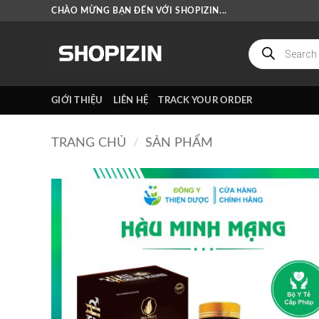
Bỏ
CHÀO MỪNG BẠN ĐẾN VỚI SHOPIZIN...
qua
nội
Tìm
kiếm
dung
sản
phẩm
GIỚI THIỆU
LIÊN HỆ
TRACK YOUR ORDER
TRANG CHỦ
/
SẢN PHẨM