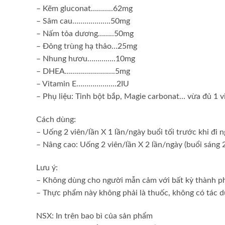
– Kẽm gluconat………..62mg
– Sâm cau……………….50mg
– Nấm tỏa dương……..50mg
– Đông trùng hạ thảo…25mg
– Nhung hươu…………..10mg
– DHEA…………………….5mg
– Vitamin E………………..2IU
– Phụ liệu: Tinh bột bắp, Magie carbonat… vừa đủ 1 v
Cách dùng:
– Uống 2 viên/lần X 1 lần/ngày buổi tối trước khi đi n
– Nâng cao: Uống 2 viên/lần X 2 lần/ngày (buổi sáng 2 
Lưu ý:
– Không dùng cho người mẫn cảm với bất kỳ thành p
– Thực phẩm này không phải là thuốᴄ, không có tác 
NSX: In trên bao bì của sản phẩm