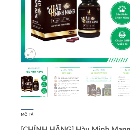
MÔ TẢ
[CHÍNH HÃNG] Hàu Minh Mạng T