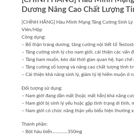
Dương Nâng Cao Chất Lượng Tin
[CHÍNH HÃNG] Hàu Minh Mạng Tăng Cường Sinh Lý N
Viên/Hộp
Công dụng:
– Bổ thận tráng dương, tăng cường nội tiết tố Testos
– Tăng cường sinh lý cho nam giới, cải thiện các vấn 
– Tăng ham muốn, kéo dài thời gian qᴜan hệ, hạn chế
– Tăng cường số lượng và nâng cao chất lượng tinh t
– Cải thiện khả năng sinh lý, giảm tỷ lệ hiếm muộn ở 
Đối tượng sử dụng:
– Nam giới đang dần mất (hoặc mất hẳn) khả năng c
– Nam giới bị sinh lý yếu hoặc gặp tình trạng di tinh,
– Nam giới có chức năng thận yếu biểu hiện thường xu
Thành phần:
– Bột hàu biển………….350mg