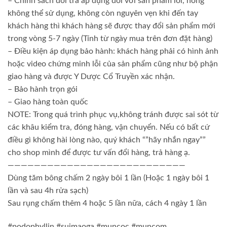
– Chính sách đổi trả áp dụng đối với sản phẩm lỗi, hỏng
không thể sử dụng, không còn nguyên vẹn khi đến tay
khách hàng thì khách hàng sẽ được thay đổi sản phẩm mới
trong vòng 5-7 ngày (Tính từ ngày mua trên đơn đặt hàng)
– Điều kiện áp dụng bảo hành: khách hàng phải có hình ảnh
hoặc video chứng minh lỗi của sản phẩm cũng như bộ phận
giao hàng và được Y Dược Cổ Truyền xác nhận.
– Bảo hành trọn gói
– Giao hàng toàn quốc
NOTE: Trong quá trình phục vụ,không tránh được sai sót từ
các khâu kiểm tra, đóng hàng, vận chuyển. Nếu có bất cứ
điều gì không hài lòng nào, quý khách “”hãy nhắn ngay””
cho shop mình để được tư vấn đổi hàng, trả hàng ạ.
———————————————————————————
Dùng tăm bông chấm 2 ngày bôi 1 lần (Hoặc 1 ngày bôi 1
lần và sau 4h rửa sạch)
Sau rụng chấm thêm 4 hoặc 5 lần nữa, cách 4 ngày 1 lần
#podophyllin #suimaoga #muncoc #muncom