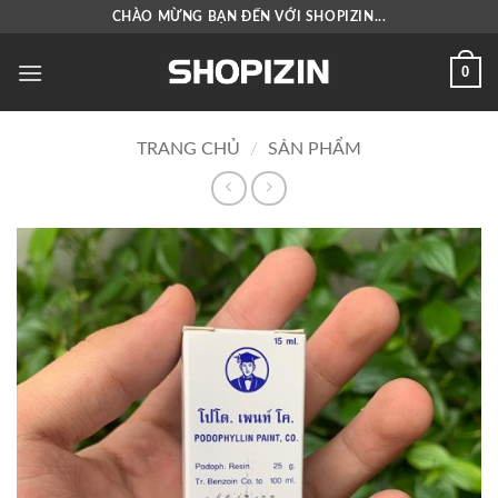
Bỏ
CHÀO MỪNG BẠN ĐẾN VỚI SHOPIZIN...
qua
nội
0
dung
TRANG CHỦ
/
SẢN PHẨM