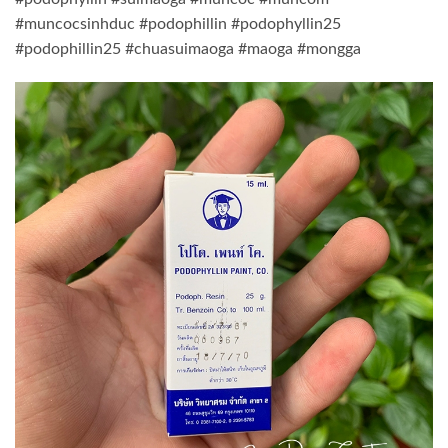
#muncocsinhduc #podophillin #podophyllin25
#podophillin25 #chuasuimaoga #maoga #mongga