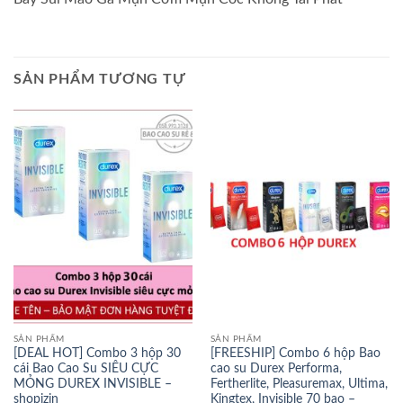
SẢN PHẨM TƯƠNG TỰ
SẢN PHẨM
SẢN PHẨM
[DEAL HOT] Combo 3 hộp 30
[FREESHIP] Combo 6 hộp Bao
cái Bao Cao Su SIÊU CỰC
cao su Durex Performa,
MỎNG DUREX INVISIBLE –
Fertherlite, Pleasuremax, Ultima,
shopizin
Kingtex, Invisible 70 bao –