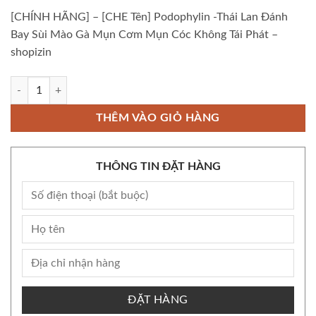
[CHÍNH HÃNG] – [CHE Tên] Podophylin -Thái Lan Đánh
Bay Sùi Mào Gà Mụn Cơm Mụn Cóc Không Tái Phát –
shopizin
[CHÍNH HÃNG] - [CHE Tên] Podophylin -Thái Lan Đánh Bay Sùi Mào G
THÊM VÀO GIỎ HÀNG
THÔNG TIN ĐẶT HÀNG
ĐẶT HÀNG