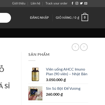
Giới thiệu
Liên hệ
Track your order
0
ĐĂNG NHẬP
GIỎ HÀNG /
0
₫
SẢN PHẨM
HỖ
Viên uống AHCC Imuno
Plan (90 viên) – Nhật Bản
3.050.000
₫
 SỈ
Sìn Sú Bột Đế Vương
260.000
₫