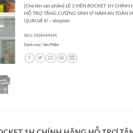
[Che tên sản phẩm] LẺ 1 VIÊN ROCKET 1H CHÍNH
HỖ TRỢ TĂNG CƯỜNG SINH LÝ NAM AN TOÀN H
QUẢGIÁ SỈ – shopizin
SKU:
5428444545
Danh mục:
Sản Phẩm
ÊN ROCKET 1H CHÍNH HÃNG HỖ TRỢ TĂ