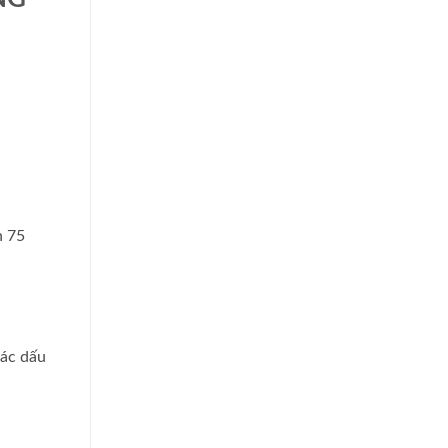
n 75
các dấu