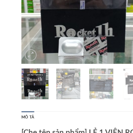
MÔ TẢ
[Che tên sản phẩm] LẺ 1 VI