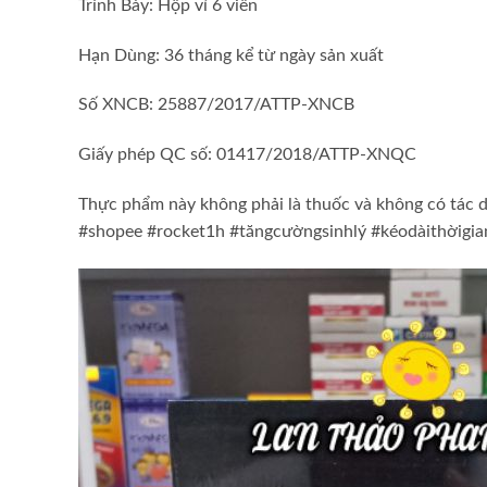
Trình Bày: Hộp vỉ 6 viên
Hạn Dùng: 36 tháng kể từ ngày sản xuất
Số XNCB: 25887/2017/ATTP-XNCB
Giấy phép QC số: 01417/2018/ATTP-XNQC
Thực phẩm này không phải là thuốc và không có tác 
#shopee #rocket1h #tăngcườngsinhlý #kéodàithờigi