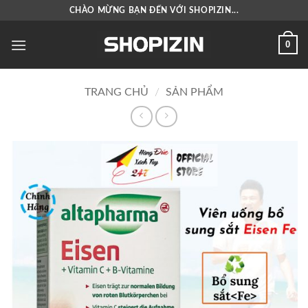
Bỏ
CHÀO MỪNG BẠN ĐẾN VỚI SHOPIZIN...
qua
nội
0
dung
TRANG CHỦ
/
SẢN PHẨM