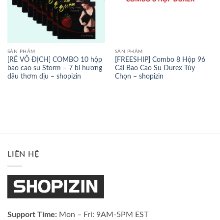
SẢN PHẨM
SẢN PHẨM
[RẺ VÔ ĐỊCH] COMBO 10 hộp
[FREESHIP] Combo 8 Hộp 96
bao cao su Storm – 7 bi hương
Cái Bao Cao Su Durex Tùy
dâu thơm dịu – shopizin
Chọn – shopizin
LIÊN HỆ
Support Time:
Mon – Fri: 9AM-5PM EST