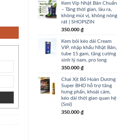
Kem Vip Nhật Bản Chuẩn
– Tăng thời gian, lâu ra,
không mùi vị, không nóng
ợng hạnh phúc - shopizin số lượng
rát | SHOPIZIN
350.000
₫
Kem bôi kéo dài Cream
VIP, nhập khẩu Nhật Bản,
tube 15 gam, tăng cường
sinh lý nam, pro long
350.000
₫
Chai Xịt Bổ Hoàn Dương
Super BHD hỗ trợ tăng
hưng phấn, khoái cảm,
kéo dài thời gian quan hệ
(5ml)
350.000
₫