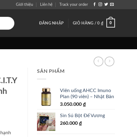
Giới thiệu
Liên hệ
Track your order
0
ĐĂNG NHẬP
GIỎ HÀNG /
0
₫
SẢN PHẨM
I.T.Y
nh
Viên uống AHCC Imuno
Plan (90 viên) – Nhật Bản
3.050.000
₫
Sìn Sú Bột Đế Vương
260.000
₫
g hạnh