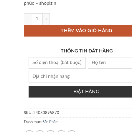
phúc – shopizin
Bộ Unicity Trà Unimate U.N.I.C.I.T.Y chanh gừng trà năng lư
THÊM VÀO GIỎ HÀNG
THÔNG TIN ĐẶT HÀNG
ĐẶT HÀNG
SKU:
24080895870
Danh mục:
Sản Phẩm