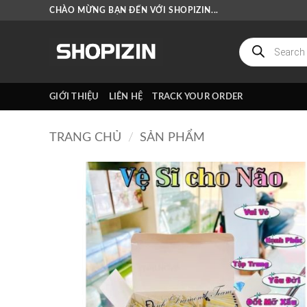
Bỏ
CHÀO MỪNG BẠN ĐẾN VỚI SHOPIZIN...
qua
nội
Tìm
kiếm
dung
sản
phẩm
GIỚI THIỆU
LIÊN HỆ
TRACK YOUR ORDER
TRANG CHỦ
/
SẢN PHẨM