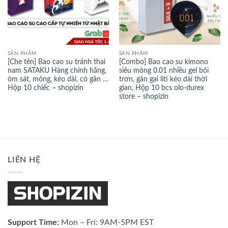
SẢN PHẨM
SẢN PHẨM
[Che tên] Bao cao su tránh thai
[Combo] Bao cao su kimono
nam SATAKU Hàng chính hãng,
siêu mỏng 0.01 nhiều gel bôi
ôm sát, mỏng, kéo dài, có gân …
trơn, gân gai liti kéo dài thời
Hộp 10 chiếc – shopizin
gian, Hộp 10 bcs olo-durex
store – shopizin
LIÊN HỆ
Support Time:
Mon – Fri: 9AM-5PM EST