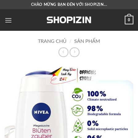
Bỏ
CHÀO MỪNG BẠN ĐẾN VỚI SHOPIZIN...
qua
nội
0
dung
TRANG CHỦ
/
SẢN PHẨM