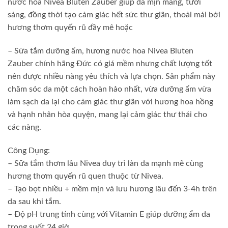
nước hoa Nivea Bluten Zauber giúp da mịn màng, tươi
sáng, đồng thời tạo cảm giác hết sức thư giãn, thoải mái bởi
hương thơm quyến rũ đầy mê hoặc
– Sữa tắm dưỡng ẩm, hương nước hoa Nivea Bluten
Zauber chính hãng Đức có giá mềm nhưng chất lượng tốt
nên được nhiều nàng yêu thích và lựa chọn. Sản phẩm này
chăm sóc da một cách hoàn hảo nhất, vừa dưỡng ẩm vừa
làm sạch da lại cho cảm giác thư giãn với hương hoa hồng
và hạnh nhân hòa quyện, mang lại cảm giác thư thái cho
các nàng.
Công Dụng:
– Sữa tắm thơm lâu Nivea duy trì làn da mạnh mẽ cùng
hương thơm quyến rũ quen thuộc từ Nivea.
– Tạo bọt nhiều + mềm mịn và lưu hương lâu đến 3-4h trên
da sau khi tắm.
– Độ pH trung tính cùng với Vitamin E giúp dưỡng ẩm da
trong suốt 24 giờ.