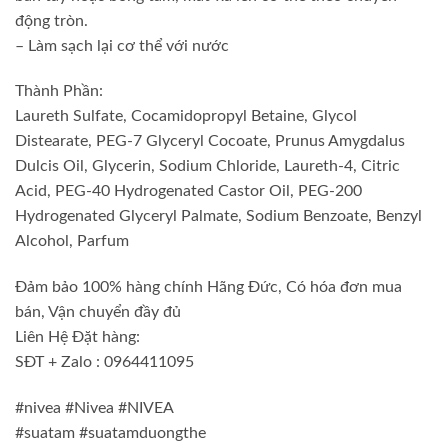
động tròn.
– Làm sạch lại cơ thể với nước
Thành Phần:
Laureth Sulfate, Cocamidopropyl Betaine, Glycol
Distearate, PEG-7 Glyceryl Cocoate, Prunus Amygdalus
Dulcis Oil, Glycerin, Sodium Chloride, Laureth-4, Citric
Acid, PEG-40 Hydrogenated Castor Oil, PEG-200
Hydrogenated Glyceryl Palmate, Sodium Benzoate, Benzyl
Alcohol, Parfum
Đảm bảo 100% hàng chính Hãng Đức, Có hóa đơn mua
bán, Vận chuyển đầy đủ
Liên Hệ Đặt hàng:
SĐT + Zalo : 0964411095
#nivea #Nivea #NIVEA
#suatam #suatamduongthe