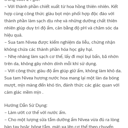
– Với thành phần chiết xuất từ hoa hồng thiên nhiên. Kết
hợp cùng công thức giàu bọt mịn phối hợp độc đáo với
thành phần làm sạch dịu nhẹ và những dưỡng chất thiên
nhiên giúp duy trì độ ẩm, cân bằng độ pH và chăm sóc da
hiệu quả.
– Sua tam Nivea được kiểm nghiệm da liễu, chứng nhận
không chứa các thành phần hóa học gây hại.
– Nhẹ nhàng làm sạch cơ thể, lấy đi mọi bụi bẩn, bã nhờn
trên da, không gây nhờn dính mỗi khi sử dụng.
– Với công thức giàu độ ẩm giúp giữ ẩm, không làm khô da.
Sua tam Nivea hương nước hoa mang lại một làn da bóng
mượt, mịn màng đến khó tin, đánh thức các giác quan với
cảm giác mềm mịn .
Hướng Dẫn Sử Dụng:
– Làm ướt cơ thể với nước ấm.
– Cho một lượng sữa tắm dưỡng ẩm Nivea vừa đủ ra lòng
bàn tay hoặc bông tắm, mát-xa lên cơ thể theo chuyển