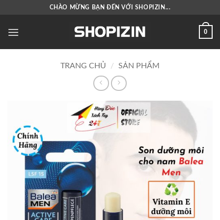
Bỏ
CHÀO MỪNG BẠN ĐẾN VỚI SHOPIZIN...
qua
nội
0
dung
TRANG CHỦ
/
SẢN PHẨM