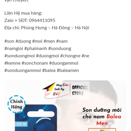
Liên Hệ mua hàng:
Zalo + SĐT: 0964411095
Địa chỉ: Phùng Hưng – Hà Đông – Hà Nội
#son #duong #moi #men #nam
#namgioi #phaimanh #sonduong
#sonduongmoi #duongmoi #chongne #ne
#kemne #sonchonam #duongammoi
#sonduongammoi #balea #baleamen