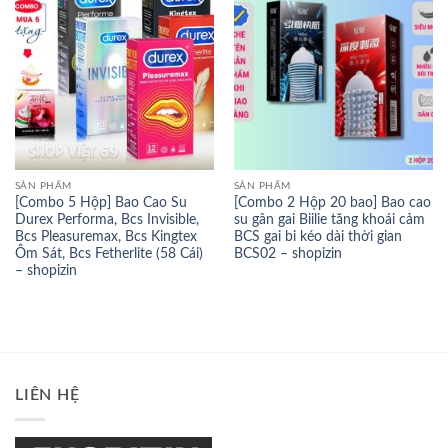
SẢN PHẨM
SẢN PHẨM
[Combo 5 Hộp] Bao Cao Su
[Combo 2 Hộp 20 bao] Bao cao
Durex Performa, Bcs Invisible,
su gân gai Biilie tăng khoái cảm
Bcs Pleasuremax, Bcs Kingtex
BCS gai bi kéo dài thời gian
Ôm Sát, Bcs Fetherlite (58 Cái)
BCS02 – shopizin
– shopizin
LIÊN HỆ