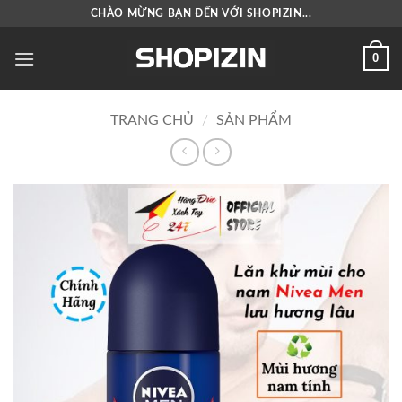
Bỏ
CHÀO MỪNG BẠN ĐẾN VỚI SHOPIZIN...
qua
nội
0
dung
TRANG CHỦ
/
SẢN PHẨM