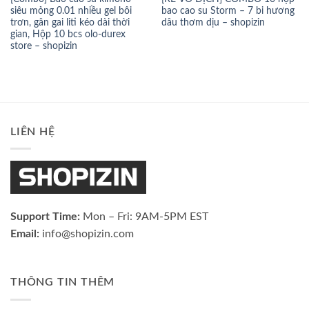
siêu mỏng 0.01 nhiều gel bôi
bao cao su Storm – 7 bi hương
trơn, gân gai liti kéo dài thời
dâu thơm dịu – shopizin
gian, Hộp 10 bcs olo-durex
store – shopizin
LIÊN HỆ
Support Time:
Mon – Fri: 9AM-5PM EST
Email:
info@shopizin.com
THÔNG TIN THÊM