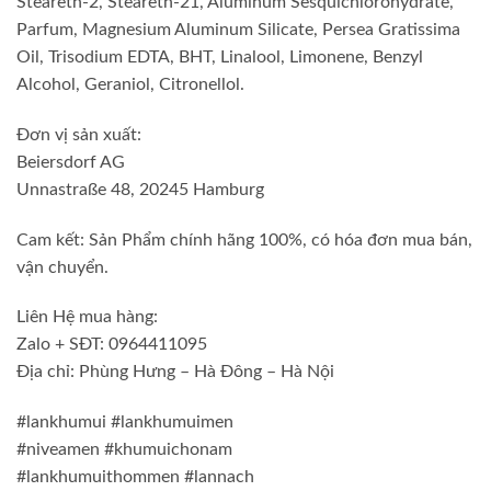
Steareth-2, Steareth-21, Aluminum Sesquichlorohydrate,
Parfum, Magnesium Aluminum Silicate, Persea Gratissima
Oil, Trisodium EDTA, BHT, Linalool, Limonene, Benzyl
Alcohol, Geraniol, Citronellol.
Đơn vị sản xuất:
Beiersdorf AG
Unnastraße 48, 20245 Hamburg
Cam kết: Sản Phẩm chính hãng 100%, có hóa đơn mua bán,
vận chuyển.
Liên Hệ mua hàng:
Zalo + SĐT: 0964411095
Địa chỉ: Phùng Hưng – Hà Đông – Hà Nội
#lankhumui #lankhumuimen
#niveamen #khumuichonam
#lankhumuithommen #lannach