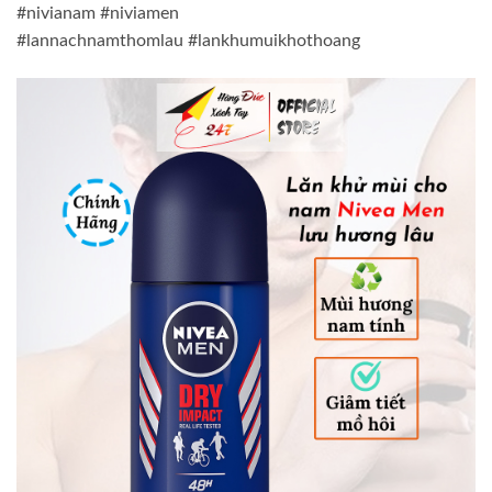
#nivianam #niviamen
#lannachnamthomlau #lankhumuikhothoang