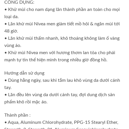
CÔNG DỤNG:
• Khử mùi cho nam dạng lăn thành phần an toàn cho mọi
loại da.
• Lăn khử mùi Nivea men giảm tiết mồ hôi & ngăn mùi tới
48 giờ.
• Lăn khử mùi thấm nhanh, khô thoáng không làm ố vàng
vùng áo.
• Khử mùi Nivea men với hương thơm lan tỏa cho phái
mạnh tự tin thể hiện mình trong nhiều giờ đồng hồ.
Hướng dẫn sử dụng
• Dùng hằng ngày, sau khi tắm lau khô vùng da dưới cánh
tay.
• Lăn đều lên vùng da dưới cánh tay, đợi dung dịch sản
phẩm khô rồi mặc áo.
Thành phần :
• Aqua, Aluminum Chlorohydrate, PPG-15 Stearyl Ether,