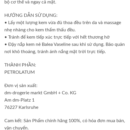
bộ cơ thể và ngay cả mặt.
HƯỚNG DẪN SỬ DỤNG:
• Lấy một lượng kem vừa đủ thoa đều trên da và massage
nhẹ nhàng cho kem thẩm thấu đều.
• Tránh để kem tiếp xúc trực tiếp với hết thương hở
• Đậy nắp kem nẻ Balea Vaseline sau khi sử dụng. Bảo quản
nơi khô thoáng, tránh ánh nắng mặt trời trực tiếp.
THÀNH PHẦN:
PETROLATUM
Đơn vị sản xuất:
dm-drogerie markt GmbH + Co. KG
Am dm-Platz 1
76227 Karlsruhe
Cam kết: Sản Phẩm chính hãng 100%, có hóa đơn mua bán,
vận chuyển.