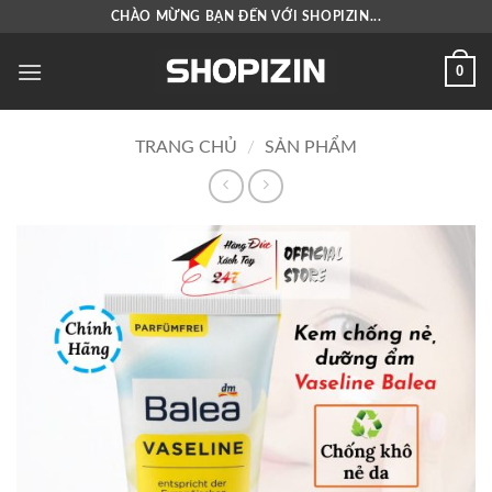
Bỏ
CHÀO MỪNG BẠN ĐẾN VỚI SHOPIZIN...
qua
nội
0
dung
TRANG CHỦ
/
SẢN PHẨM