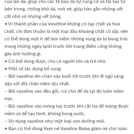
của làn da, giúp cho các tế bào da tự củng cố và tái tạo từ
bên trong, chống khô da, nứt nẻ, giúp hàn gắn những vết
cắt nhỏ và những vết bỏng.
• Vì thành phần của Vaselline không có tạp chất và hoá
chất, chỉ đơn thuần là một loại dầu khoáng chất cô dặc nên
có thể dùng một ít để làm mềm những vùng da bị bong tróc
trong những ngày lạnh trước khi trang điểm cũng không
gây ảnh hưởng gì.
• Có thể dùng được cho cả người lớn và trẻ nhỏ.
• Một số tác dụng bổ sung:
– Bôi vaseline lên chân vào buổi tối trước khi đi ngủ sáng
dậy với đôi chân mềm dịu nhất.
– Bôi vaseline vào đầu gối, cùi chỏ để da tại đó luôn mềm
mịn.
– Bôi vaseline vào móng tay trước khi cắt tỉa để móng được
mềm và dễ tạo hình, không bong xước.
– Sử dụng vaseline như một loại son dưỡng môi.
• Bạn có thể dùng Kem nẻ Vaseline Balea giảm nẻ cho toàn