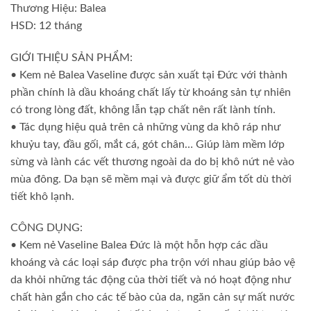
Thương Hiệu: Balea
HSD: 12 tháng
GIỚI THIỆU SẢN PHẨM:
• Kem nẻ Balea Vaseline được sản xuất tại Đức với thành
phần chính là dầu khoáng chất lấy từ khoáng sản tự nhiên
có trong lòng đất, không lẫn tạp chất nên rất lành tính.
• Tác dụng hiệu quả trên cả những vùng da khô ráp như
khuỷu tay, đầu gối, mắt cá, gót chân… Giúp làm mềm lớp
sừng và lành các vết thương ngoài da do bị khô nứt nẻ vào
mùa đông. Da bạn sẽ mềm mại và được giữ ẩm tốt dù thời
tiết khô lạnh.
CÔNG DỤNG:
• Kem nẻ Vaseline Balea Đức là một hỗn hợp các dầu
khoáng và các loại sáp được pha trộn với nhau giúp bảo vệ
da khỏi những tác động của thời tiết và nó hoạt động như
chất hàn gắn cho các tế bào của da, ngăn cản sự mất nước