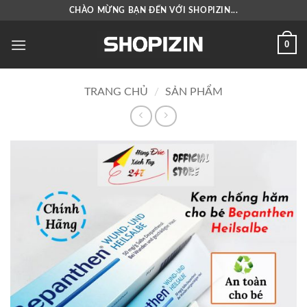
Bỏ
CHÀO MỪNG BẠN ĐẾN VỚI SHOPIZIN...
qua
nội
0
dung
TRANG CHỦ
/
SẢN PHẨM