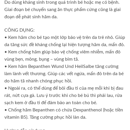
Do dùng kháng sinh trong quá trình bé hoặc mẹ có bệnh.
Giai đoạn bé chuyển sang ăn thực phẩm cứng cũng là giai
đoạn dễ phát sinh hăm da.
CÔNG DỤNG:
• Kem hăm cho bé tạo một lớp bảo vệ trên da trẻ nhỏ. Giúp
da tăng sức đề kháng chống lại hiện tượng hăm da, mẩn đỏ.
• Kem chống hăm giúp bảo vệ chống viêm nhiễm, mẩn đỏ
vùng bẹn, mông, bụng – vùng bỉm tã.
• Kem hăm Bepanthen Wund Und HeilSalbe tăng cường
làm lành vết thương. Giúp các vết ngứa, mẩn đỏ trên da bé
do hăm tã nhanh chóng phục hồi.
• Ngoài ra, có thể dùng để bôi đầu ti của mẹ mỗi khi bị đau
rát, nứt cựa gà. Lưu ý trước khi cho bé bú thì phải lau, rửa
sạch kem ở đầu ti để đảm bảo an toàn cho bé.
• Chống hăm Bepanthen có chứa Dexpanthenol (hoặc tiền
vitamin B5). Tăng cường phục hồi làn da.