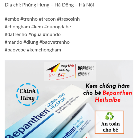
Địa chỉ: Phùng Hưng – Hà Đông – Hà Nội
#embe #trenho #trecon #tresosinh
#chongham #kem #duongdabe
#datrenho #ngua #mundo
#mando #diung #baovetrenho
#baovebe #kemchongham