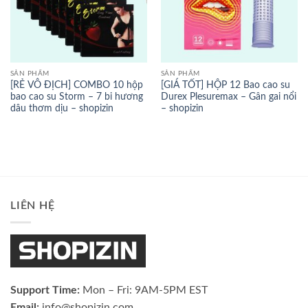
SẢN PHẨM
SẢN PHẨM
[RẺ VÔ ĐỊCH] COMBO 10 hộp
[GIÁ TỐT] HỘP 12 Bao cao su
bao cao su Storm – 7 bi hương
Durex Plesuremax – Gân gai nổi
dâu thơm dịu – shopizin
– shopizin
LIÊN HỆ
Support Time:
Mon – Fri: 9AM-5PM EST
Email:
info@shopizin.com