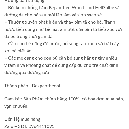
Hướng dẫn sử dụng
– Bôi kem chống hăm Bepanthen Wund Und HeilSalbe và
dưỡng da cho bé sau mỗi lần làm vệ sinh sạch sẽ.
– Thường xuyên phát hiện và thay bỉm tã cho bé. Tránh
nước tiểu cũng như bề mặt ẩm ướt của bỉm tã tiếp xúc với
da bé trong thời gian dài.
– Cần cho bé uống đủ nước, bổ sung rau xanh và trái cây
khi bé biết ăn.
– Các mẹ đang cho con bú cần bổ sung hằng ngày nhiều
vitamin và khoáng chất để cung cấp đủ cho trẻ chất dinh
dưỡng qua đường sữa
Thành phần : Dexpanthenol
Cam kết: Sản Phẩm chính hãng 100%, có hóa đơn mua bán,
vận chuyển.
Liên Hệ mua hàng:
Zalo + SĐT: 0964411095