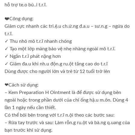
hỗ trợ te.o bú..i t.r.ĩ.
❤️Công dụng:
Giảm cực nhanh các tri.ệ.u ch.ứ.ng đ.a.u – sư.n.g – ngứa do
t.r.ĩ.
✓ Thu nhỏ mô t.r.ĩ nhanh chóng
✓ Tạo một lớp màng bảo vệ nhẹ nhàng ngoài mô t.r.ĩ.
✓ Ngăn t.r.ĩ phát nặng hơn
✓ Giảm đa.u khi nh.u độn.g ru.ột tăng cao do t.r.ĩ
Dùng được cho người lớn và trẻ từ 12 tuổi trở lên
❤Cách sử dụng:
– Kem Preparation H Ointment là để được sử dụng bên
ngoài hoặc trong phần dưới của chỉ ống hậ.u m.ôn. Dùng 4
lần 1 ngày nếu cần thiết.
Có thể bôi bên trong với t.r.ĩ n.ội theo các bước sau:
– Rửa tay trước và sau: Làm rỗn.g ru.ột và bà.ng q.uang của
bạn trước khi sử dụng.