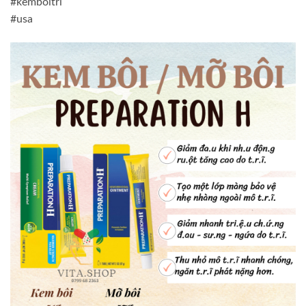
#kemboitri
#usa