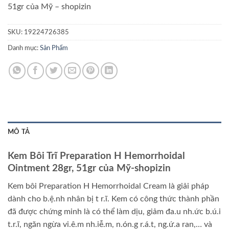
51gr của Mỹ – shopizin
SKU:
19224726385
Danh mục:
Sản Phẩm
MÔ TẢ
Kem Bôi Trĩ Preparation H Hemorrhoidal
Ointment 28gr, 51gr của Mỹ-shopizin
Kem bôi Preparation H Hemorrhoidal Cream là giải pháp
dành cho b.ệ.nh nhân bị t r.ĩ. Kem có công thức thành phần
đã được chứng minh là có thể làm dịu, giảm đa.u nh.ức b.ú.i
t.r.ĩ, ngăn ngừa vi.ê.m nh.iễ.m, n.ón.g r.á.t, ng.ứ.a ran,… và