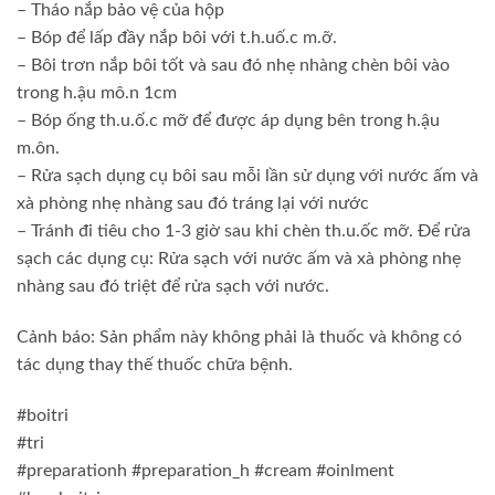
– Tháo nắp bảo vệ của hộp
– Bóp để lấp đầy nắp bôi với t.h.uố.c m.ỡ.
– Bôi trơn nắp bôi tốt và sau đó nhẹ nhàng chèn bôi vào
trong h.ậu mô.n 1cm
– Bóp ống th.u.ố.c mỡ để được áp dụng bên trong h.ậu
m.ôn.
– Rửa sạch dụng cụ bôi sau mỗi lần sử dụng với nước ấm và
xà phòng nhẹ nhàng sau đó tráng lại với nước
– Tránh đi tiêu cho 1-3 giờ sau khi chèn th.u.ốc mỡ. Để rửa
sạch các dụng cụ: Rửa sạch với nước ấm và xà phòng nhẹ
nhàng sau đó triệt để rửa sạch với nước.
Cảnh báo: Sản phẩm này không phải là thuốc và không có
tác dụng thay thế thuốc chữa bệnh.
#boitri
#tri
#preparationh #preparation_h #cream #oinlment