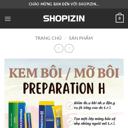
Bỏ
CHÀO MỪNG BẠN ĐẾN VỚI SHOPIZIN...
qua
nội
0
dung
TRANG CHỦ
/
SẢN PHẨM