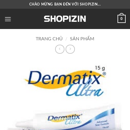
Bỏ
CHÀO MỪNG BẠN ĐẾN VỚI SHOPIZIN...
qua
nội
0
dung
TRANG CHỦ
/
SẢN PHẨM